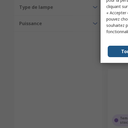
pour la pers
cliquant sur
Type de lampe
Sous-total
« Accepter 
1 156,4
pouvez choi
Quanti
Puissance
souhaitez pa
fonctionnal
To
Tem
sto