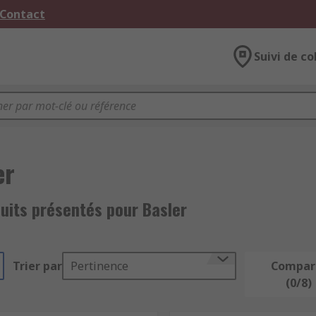
 Contact
Suivi de co
er
uits présentés pour Basler
Trier par
Pertinence
Compar
(0/8)