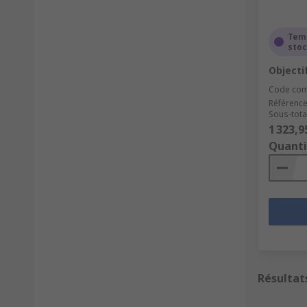
Tem
sto
Objecti
Code co
Référence
Sous-total
1 323,9
Quanti
Résultat