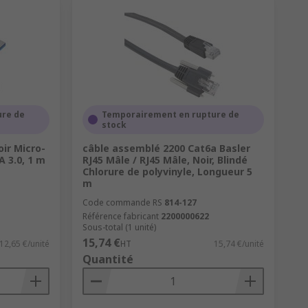
ure de
Temporairement en rupture de
stock
ir Micro-
câble assemblé 2200 Cat6a Basler
A 3.0, 1 m
RJ45 Mâle / RJ45 Mâle, Noir, Blindé
Chlorure de polyvinyle, Longueur 5
m
Code commande RS
814-127
Référence fabricant
2200000622
Sous-total (1 unité)
15,74 €
12,65 €/unité
HT
15,74 €/unité
Quantité