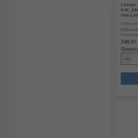
Lampe d
6 W, 24
mm Lam
Code co
Référence
Sous-total
348,61 
Quanti