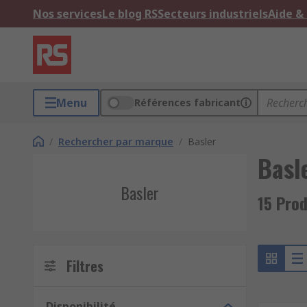
Nos services
Le blog RS
Secteurs industriels
Aide &
Menu
Références fabricant
/
Rechercher par marque
/
Basler
Basl
Basler
15 Prod
Filtres
Disponibilité