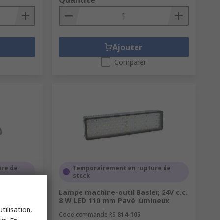
Quantité
Ajouter
Comparer
ure de
Temporairement en rupture de
stock
Lampe machine-outil Basler, 24V c.c.
8 W LED 110 mm Pavé lumineux
tilisation,
Code commande RS
814-105