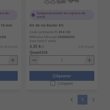
ure de
Temporairement en rupture de
stock
r 16 mm
Kit de vis Basler Kit
Code commande RS
814-135
-VSW
Référence fabricant
2200002092
Sous-total (1 unité)
3,35 €
56,44 €/unité
HT
3,35 €/unité
Quantité
Ajouter
Comparer
1