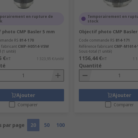
porairement en rupture de
Temporairement en rupt
ck
stock
f photo CMP Basler 5 mm
Objectif photo CMP Basle
mmande RS
814-170
Code commande RS
814-171
 fabricant
CMP-H0514-VSW
Référence fabricant
CMP-M1614
 (1 unité)
Sous-total (1 unité)
5 €
1 156,44 €
HT
1 323,95 €/unité
HT
1 1
té
Quantité
Ajouter
Ajouter
Comparer
Comparer
s par page
20
50
100