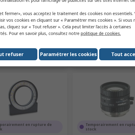
onnalisation et pour l’affichage de publicités sur des sites internet tie
 (1 unité)
Sous-total (1 unité)
et fermer», vous acceptez le traitement des cookies non essentiels.
4 €
7,40 €
HT
1 156,44 €/unité
HT
sir vos cookies en cliquant sur « Paramétrer mes cookies ». Si vous n
té
Quantité
s, cliquez sur « Tout refuser ». Cela peut limiter l’accès à certaines
ités. Pour en savoir plus, consultez notre
politique de cookies.
Ajouter
Ajouter
ut refuser
Paramétrer les cookies
Tout acc
Comparer
Comparer
porairement en rupture de
Temporairement en rupt
ck
stock