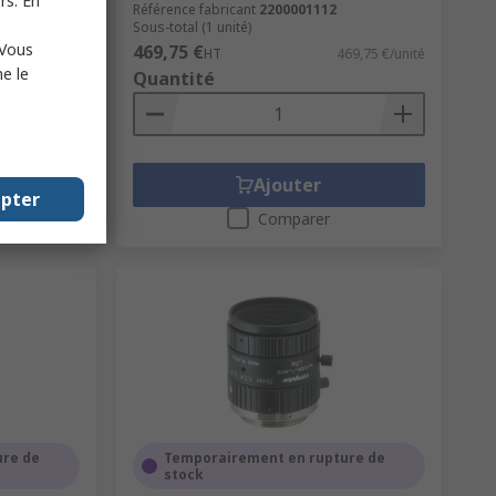
rs. En
Référence fabricant
2200001112
Sous-total (1 unité)
 Vous
469,75 €
7,40 €/unité
HT
469,75 €/unité
e le
Quantité
Ajouter
epter
Comparer
ure de
Temporairement en rupture de
stock