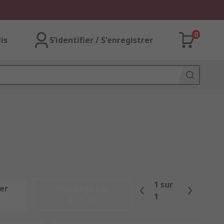
0
lis
S’identifier / S'enregistrer
1
sur
er
Affichage par
1
défaut