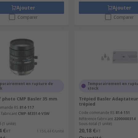
Ajouter
Ajouter
Comparer
Comparer
porairement en rupture de
Temporairement en rupt
ck
stock
f photo CMP Basler 35 mm
Trépied Basler Adaptateur
trépied
mmande RS
814-117
Code commande RS
814-151
 fabricant
CMP-M3514-VSW
Référence fabricant
2200000314
 (1 unité)
Sous-total (1 unité)
4 €
20,18 €
HT
1 156,44 €/unité
HT