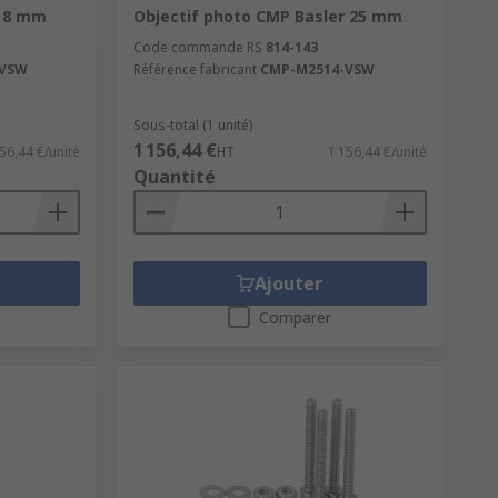
r 8 mm
Objectif photo CMP Basler 25 mm
Code commande RS
814-143
-VSW
Référence fabricant
CMP-M2514-VSW
Sous-total (1 unité)
1 156,44 €
56,44 €/unité
HT
1 156,44 €/unité
Quantité
Ajouter
Comparer