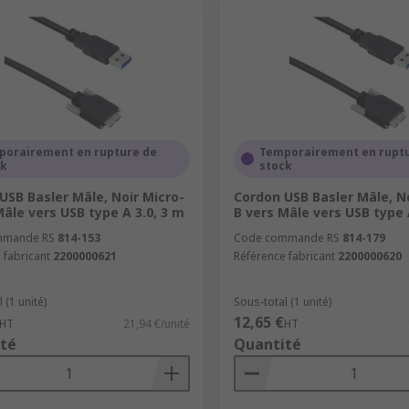
porairement en rupture de
Temporairement en rupt
ck
stock
USB Basler Mâle, Noir Micro-
Cordon USB Basler Mâle, No
Mâle vers USB type A 3.0, 3 m
B vers Mâle vers USB type 
mmande RS
814-153
Code commande RS
814-179
 fabricant
2200000621
Référence fabricant
2200000620
 (1 unité)
Sous-total (1 unité)
12,65 €
HT
21,94 €/unité
HT
té
Quantité