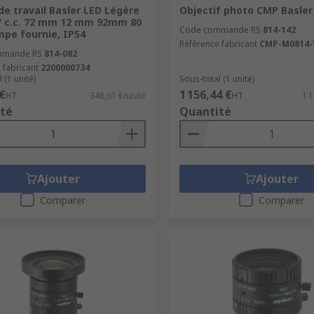
e travail Basler LED Légère
Objectif photo CMP Basle
V c.c. 72 mm 12 mm 92mm 80
Code commande RS
814-142
pe fournie, IP54
Référence fabricant
CMP-M0814
mmande RS
814-082
 fabricant
2200000734
 (1 unité)
Sous-total (1 unité)
€
1 156,44 €
HT
348,61 €/unité
HT
1 1
té
Quantité
Ajouter
Ajouter
Comparer
Comparer