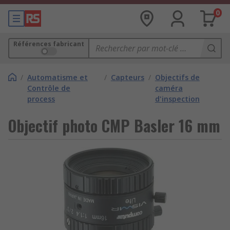
0
Références fabricant
/
Automatisme et
/
Capteurs
/
Objectifs de
Contrôle de
caméra
process
d'inspection
Objectif photo CMP Basler 16 mm