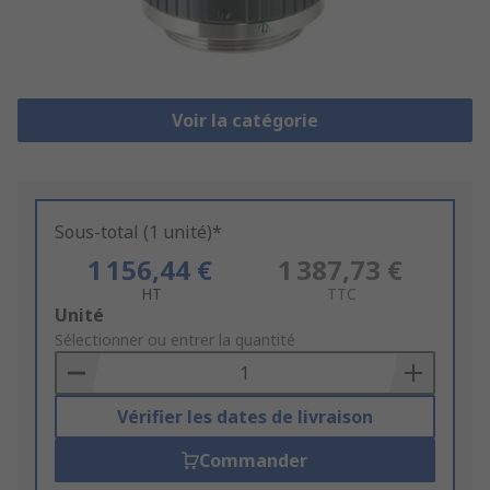
Voir la catégorie
Sous-total (1 unité)*
1 156,44 €
1 387,73 €
HT
TTC
Add
Unité
to
Sélectionner ou entrer la quantité
Basket
Vérifier les dates de livraison
Commander