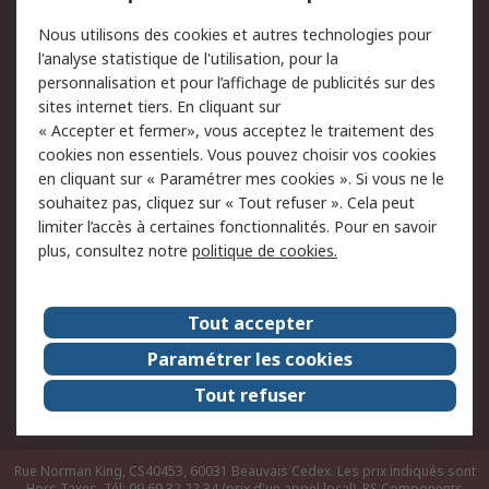
Conditions d'utilisation
Politique de cookies
Nous utilisons des cookies et autres technologies pour
du site
l'analyse statistique de l'utilisation, pour la
Politique de protection
Sécurité des E-mails
personnalisation et pour l’affichage de publicités sur des
des données - Mise à
sites internet tiers. En cliquant sur
jour
« Accepter et fermer», vous acceptez le traitement des
Conditions générales
Politique anti-
cookies non essentiels. Vous pouvez choisir vos cookies
de vente
corruption
en cliquant sur « Paramétrer mes cookies ». Si vous ne le
souhaitez pas, cliquez sur « Tout refuser ». Cela peut
Campagnes marketing
limiter l’accès à certaines fonctionnalités. Pour en savoir
plus, consultez notre
politique de cookies.
A propos de RS
A propos de RS France
Evénements
Tout accepter
Le groupe RS Group Plc
Presse
Paramétrer les cookies
RS dans le monde
Démarche RSE
Tout refuser
Nous rejoindre
RS Particuliers
Rue Norman King, CS40453, 60031 Beauvais Cedex. Les prix indiqués sont
Hors Taxes. Tél: 09 69 32 22 34 (prix d'un appel local).
RS Components