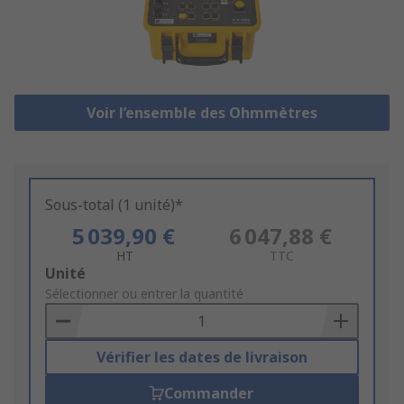
Voir l’ensemble des Ohmmètres
Sous-total (1 unité)*
5 039,90 €
6 047,88 €
HT
TTC
Add
Unité
to
Sélectionner ou entrer la quantité
Basket
Vérifier les dates de livraison
Commander