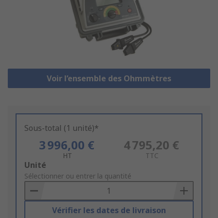
Voir l’ensemble des Ohmmètres
Sous-total (1 unité)*
3 996,00 €
4 795,20 €
HT
TTC
Add
Unité
to
Sélectionner ou entrer la quantité
Basket
Vérifier les dates de livraison