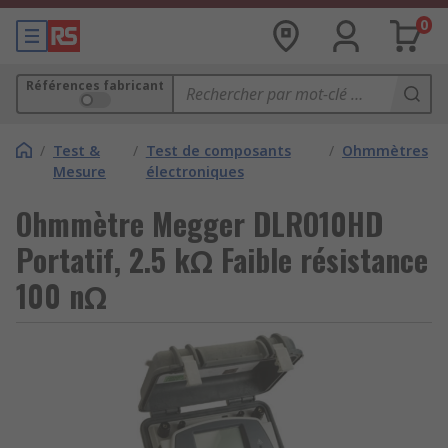
0
Références fabricant
/
Test &
/
Test de composants
/
Ohmmètres
Mesure
électroniques
Ohmmètre Megger DLRO10HD
Portatif, 2.5 kΩ Faible résistance
100 nΩ