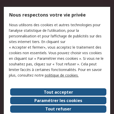
Mentions Légales
Nous respectons votre vie privée
Conditions d'utilisation
Politique de cookies
Nous utilisons des cookies et autres technologies pour
du site
l'analyse statistique de l'utilisation, pour la
Politique de protection
Sécurité des E-mails
personnalisation et pour l’affichage de publicités sur des
des données - Mise à
sites internet tiers. En cliquant sur
jour
« Accepter et fermer», vous acceptez le traitement des
Conditions générales
Politique anti-
cookies non essentiels. Vous pouvez choisir vos cookies
de vente
corruption
en cliquant sur « Paramétrer mes cookies ». Si vous ne le
souhaitez pas, cliquez sur « Tout refuser ». Cela peut
Campagnes marketing
limiter l’accès à certaines fonctionnalités. Pour en savoir
plus, consultez notre
politique de cookies.
A propos de RS
A propos de RS France
Evénements
Tout accepter
Le groupe RS Group Plc
Presse
Paramétrer les cookies
RS dans le monde
Démarche RSE
Tout refuser
Nous rejoindre
RS Particuliers