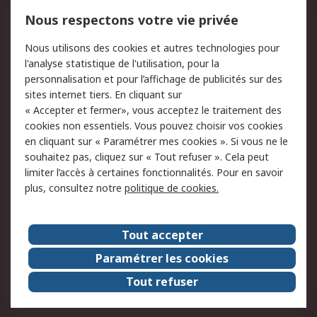
Mentions Légales
Nous respectons votre vie privée
Conditions d'utilisation
Politique de cookies
Nous utilisons des cookies et autres technologies pour
du site
l'analyse statistique de l'utilisation, pour la
Politique de protection
Sécurité des E-mails
personnalisation et pour l’affichage de publicités sur des
des données - Mise à
sites internet tiers. En cliquant sur
jour
« Accepter et fermer», vous acceptez le traitement des
Conditions générales
Politique anti-
cookies non essentiels. Vous pouvez choisir vos cookies
de vente
corruption
en cliquant sur « Paramétrer mes cookies ». Si vous ne le
souhaitez pas, cliquez sur « Tout refuser ». Cela peut
Campagnes marketing
limiter l’accès à certaines fonctionnalités. Pour en savoir
plus, consultez notre
politique de cookies.
A propos de RS
A propos de RS France
Evénements
Tout accepter
Le groupe RS Group Plc
Presse
Paramétrer les cookies
RS dans le monde
Démarche RSE
Tout refuser
Nous rejoindre
RS Particuliers