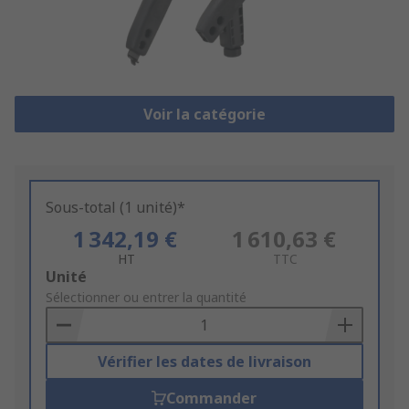
Voir la catégorie
Sous-total (1 unité)*
1 342,19 €
1 610,63 €
HT
TTC
Add
Unité
to
Sélectionner ou entrer la quantité
Basket
Vérifier les dates de livraison
Commander