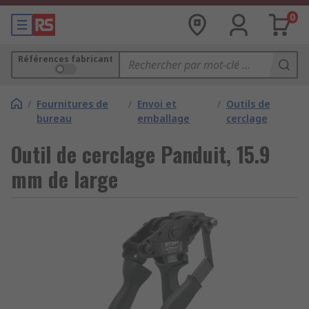
0
Références fabricant
/
Fournitures de
/
Envoi et
/
Outils de
bureau
emballage
cerclage
Outil de cerclage Panduit, 15.9
mm de large