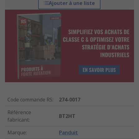
Ajouter à une liste
Code commande RS
:
274-0017
Référence
BT2HT
fabricant
:
Marque
:
Panduit