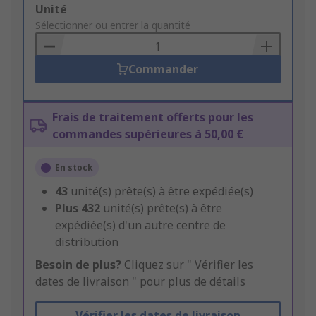
Add
Unité
to
Sélectionner ou entrer la quantité
Basket
Commander
Frais de traitement offerts pour les
commandes supérieures à 50,00 €
En stock
43
unité(s) prête(s) à être expédiée(s)
Plus
432
unité(s) prête(s) à être
expédiée(s) d'un autre centre de
distribution
Besoin de plus?
Cliquez sur " Vérifier les
dates de livraison " pour plus de détails
Vérifier les dates de livraison