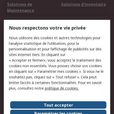
Solutions de
Solutions d'inventaire
Maintenance
Mentions Légales
Nous respectons votre vie privée
Conditions d'utilisation
Politique de cookies
Nous utilisons des cookies et autres technologies pour
du site
l'analyse statistique de l'utilisation, pour la
Politique de protection
Sécurité des E-mails
personnalisation et pour l’affichage de publicités sur des
des données - Mise à
sites internet tiers. En cliquant sur
jour
« Accepter et fermer», vous acceptez le traitement des
Conditions générales
Politique anti-
cookies non essentiels. Vous pouvez choisir vos cookies
de vente
corruption
en cliquant sur « Paramétrer mes cookies ». Si vous ne le
souhaitez pas, cliquez sur « Tout refuser ». Cela peut
Campagnes marketing
limiter l’accès à certaines fonctionnalités. Pour en savoir
plus, consultez notre
politique de cookies.
A propos de RS
A propos de RS France
Evénements
Tout accepter
Le groupe RS Group Plc
Presse
Paramétrer les cookies