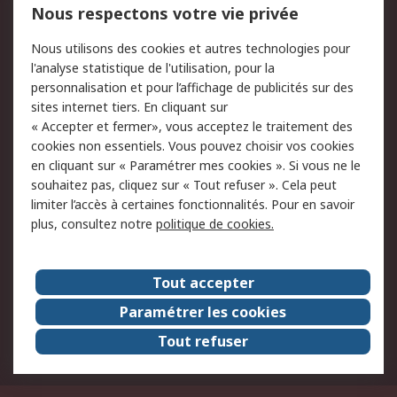
Nous respectons votre vie privée
Conditions d'utilisation
Politique de cookies
Nous utilisons des cookies et autres technologies pour
du site
l'analyse statistique de l'utilisation, pour la
Politique de protection
Sécurité des E-mails
personnalisation et pour l’affichage de publicités sur des
des données - Mise à
sites internet tiers. En cliquant sur
jour
« Accepter et fermer», vous acceptez le traitement des
Conditions générales
Politique anti-
cookies non essentiels. Vous pouvez choisir vos cookies
de vente
corruption
en cliquant sur « Paramétrer mes cookies ». Si vous ne le
souhaitez pas, cliquez sur « Tout refuser ». Cela peut
Campagnes marketing
limiter l’accès à certaines fonctionnalités. Pour en savoir
plus, consultez notre
politique de cookies.
A propos de RS
A propos de RS France
Evénements
Tout accepter
Le groupe RS Group Plc
Presse
Paramétrer les cookies
RS dans le monde
Démarche RSE
Tout refuser
Nous rejoindre
RS Particuliers