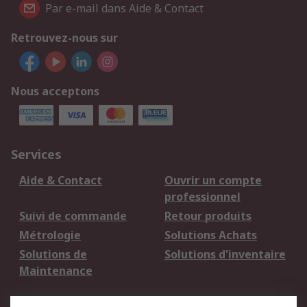
Par e-mail dans Aide & Contact
Retrouvez-nous sur
Nous acceptons
Services
Aide & Contact
Ouvrir un compte
professionnel
Suivi de commande
Retour produits
Métrologie
Solutions Achats
Solutions de
Solutions d'inventaire
Maintenance
Mentions Légales