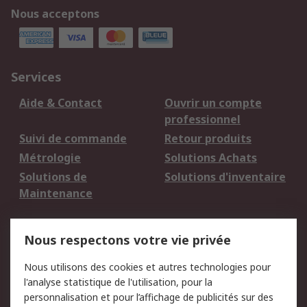
Nous acceptons
Services
Aide & Contact
Ouvrir un compte
professionnel
Suivi de commande
Retour produits
Métrologie
Solutions Achats
Solutions de
Solutions d'inventaire
Maintenance
Mentions Légales
Nous respectons votre vie privée
Conditions d'utilisation
Politique de cookies
Nous utilisons des cookies et autres technologies pour
du site
l'analyse statistique de l'utilisation, pour la
Politique de protection
Sécurité des E-mails
personnalisation et pour l’affichage de publicités sur des
des données - Mise à