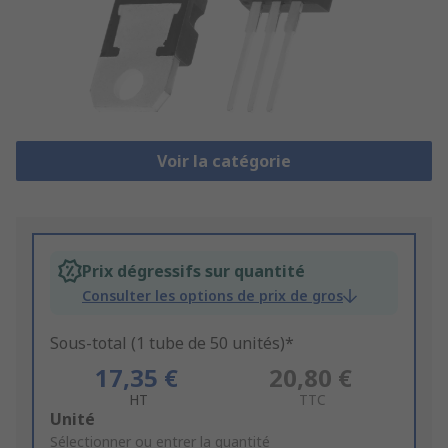
Voir la catégorie
Prix dégressifs sur quantité
Consulter les options de prix de gros
Sous-total (1 tube de 50 unités)*
17,35 €
20,80 €
HT
TTC
Add
Unité
to
Sélectionner ou entrer la quantité