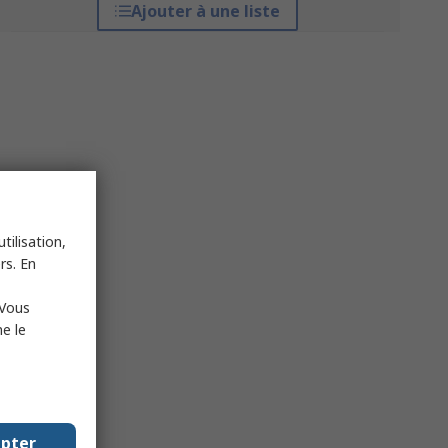
Ajouter à une liste
tilisation,
rs. En
 Vous
e le
epter