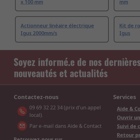
x 100 mm
mm
Actionneur linéaire électrique
Kit de r
Igus 2000mm/s
Igus
Soyez informé.e de nos dernière
nouveautés et actualités
Contactez-nous
Services
09 69 32 22 34 (prix d'un appel
Aide & C
local).
Ouvrir u
Par e-mail dans Aide & Contact
Suivi de
Retour p
Retrouvez-nous sur