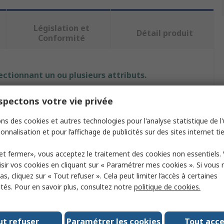
Législation et
Détail produit
Conformité
ectionnant un ou plusieurs attributs.
Valeur
pectons votre vie privée
ns des cookies et autres technologies pour l'analyse statistique de l'u
Igus
onnalisation et pour l’affichage de publicités sur des sites internet tie
3
et fermer», vous acceptez le traitement des cookies non essentiels.
Robot Delta
sir vos cookies en cliquant sur « Paramétrer mes cookies ». Si vous n
s, cliquez sur « Tout refuser ». Cela peut limiter l’accès à certaines
imale
5kg
ités. Pour en savoir plus, consultez notre
politique de cookies.
360mm
ut refuser
Paramétrer les cookies
Tout acc
m
3m/s