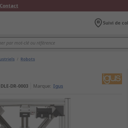
 Contact
Suivi de co
ustriels
/
Robots
DLE-DR-0003
Marque
:
Igus