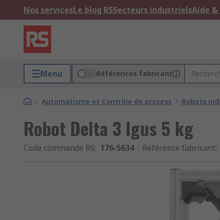
Nos services
Le blog RS
Secteurs industriels
Aide &
Menu
Références fabricant
/
Automatisme et Contrôle de process
/
Robots ind
Robot Delta 3 Igus 5 kg
Code commande RS
:
176-5634
Référence fabricant
: