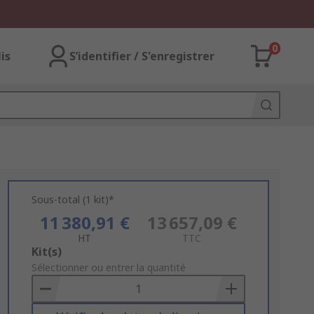
0
lis
S’identifier / S'enregistrer
Sous-total (1 kit)*
11 380,91 €
13 657,09 €
HT
TTC
Add
Kit(s)
to
Sélectionner ou entrer la quantité
Basket