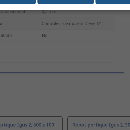
positionnement
0,5 mm
ur
Contrôleur de moteur Dryve D1
ations
No
rtique Igus 2, 500 x 100
Robot portique Igus 2, 30