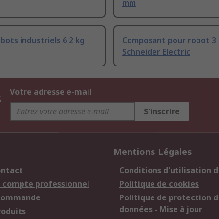
mm
obots industriels 6 2 kg
Composant pour robot 3 
Schneider Electric
s
Votre adresse e-mail
S'inscrire
Mentions Légales
ontact
Conditions d'utilisation d
n compte professionnel
Politique de cookies
 commande
Politique de protection d
données - Mise à jour
roduits