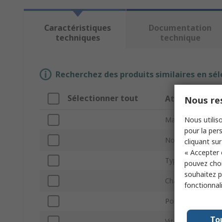
Caractéristiques
Documentation
techniques
technique
Recherchez des produits similaires en sél
Sélectionner tout
Attribut
Nous res
Nous utiliso
Marque
pour la pers
Nombre d'axes
cliquant sur
« Accepter 
Type de produit
pouvez choi
souhaitez pa
Charge utile max
fonctionnal
Portée maximale
To
Vitesse maximu