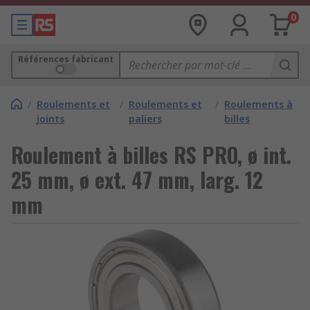
0
Références fabricant
/
Roulements et
/
Roulements et
/
Roulements à
joints
paliers
billes
Roulement à billes RS PRO, ø int.
25 mm, ø ext. 47 mm, larg. 12
mm