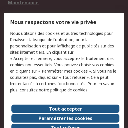
Maintenance
Mentions Légales
Nous respectons votre vie privée
Conditions d'utilisation
Politique de cookies
Nous utilisons des cookies et autres technologies pour
du site
l'analyse statistique de l'utilisation, pour la
Politique de protection
Sécurité des E-mails
personnalisation et pour l’affichage de publicités sur des
des données - Mise à
sites internet tiers. En cliquant sur
jour
« Accepter et fermer», vous acceptez le traitement des
Conditions générales
Politique anti-
cookies non essentiels. Vous pouvez choisir vos cookies
de vente
corruption
en cliquant sur « Paramétrer mes cookies ». Si vous ne le
souhaitez pas, cliquez sur « Tout refuser ». Cela peut
Campagnes marketing
limiter l’accès à certaines fonctionnalités. Pour en savoir
plus, consultez notre
politique de cookies.
A propos de RS
A propos de RS France
Evénements
Tout accepter
Le groupe RS Group Plc
Presse
Paramétrer les cookies
RS dans le monde
Démarche RSE
Tout refuser