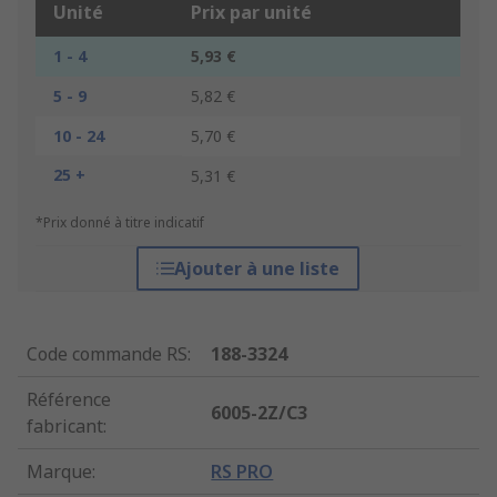
Unité
Prix par unité
1 - 4
5,93 €
5 - 9
5,82 €
10 - 24
5,70 €
25 +
5,31 €
*Prix donné à titre indicatif
Ajouter à une liste
Code commande RS
:
188-3324
Référence
6005-2Z/C3
fabricant
:
Marque
:
RS PRO