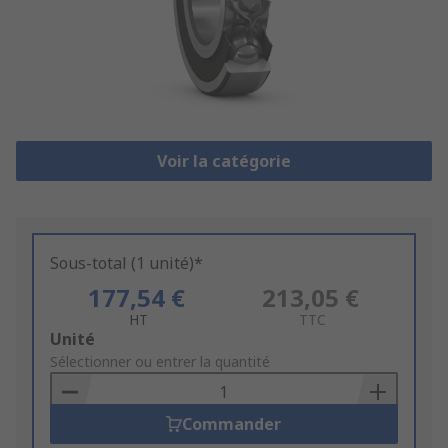
Voir la catégorie
Sous-total (1 unité)*
177,54 €
213,05 €
HT
TTC
Add
Unité
to
Sélectionner ou entrer la quantité
Basket
Commander