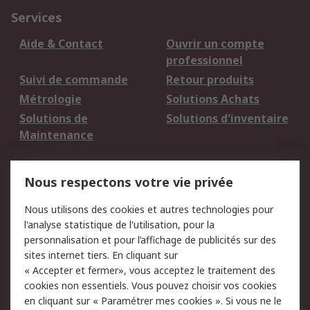
Services
Aide & Contact
Ouvrir un compte
professionnel
Suivi de commande
Retour produits
Métrologie
Solutions Achats
Solutions de
Solutions d'inventaire
Maintenance
Mentions Légales
Nous respectons votre vie privée
Conditions d'utilisation
Politique de cookies
Nous utilisons des cookies et autres technologies pour
du site
l'analyse statistique de l'utilisation, pour la
Politique de protection
Sécurité des E-mails
personnalisation et pour l’affichage de publicités sur des
des données - Mise à
sites internet tiers. En cliquant sur
jour
« Accepter et fermer», vous acceptez le traitement des
Conditions générales
Politique anti-
cookies non essentiels. Vous pouvez choisir vos cookies
de vente
corruption
en cliquant sur « Paramétrer mes cookies ». Si vous ne le