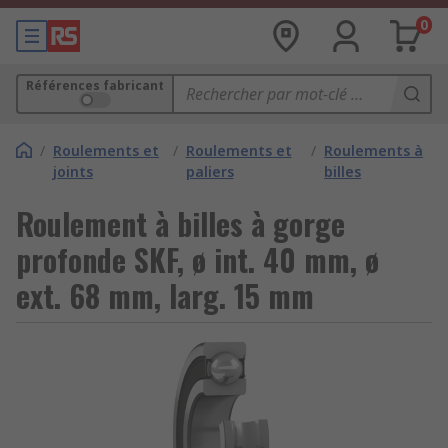
0
Références fabricant
/
Roulements et
/
Roulements et
/
Roulements à
joints
paliers
billes
Roulement à billes à gorge
profonde SKF, ø int. 40 mm, ø
ext. 68 mm, larg. 15 mm