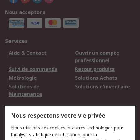
Nous acceptons
Services
Aide & Contact
Ouvrir un compte
professionnel
Suivi de commande
Retour produits
Métrologie
Solutions Achats
Solutions de
Solutions d'inventaire
Maintenance
Mentions Légales
Nous respectons votre vie privée
Conditions d'utilisation
Politique de cookies
Nous utilisons des cookies et autres technologies pour
du site
l'analyse statistique de l'utilisation, pour la
Politique de protection
Sécurité des E-mails