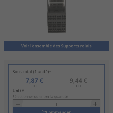
Voir l’ensemble des Supports relais
Sous-total (1 unité)*
7,87 €
9,44 €
HT
TTC
Add
Unité
to
Sélectionner ou entrer la quantité
Basket
Commander