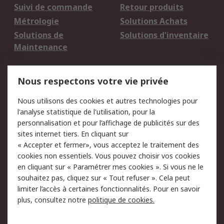
Suivi de commande
Retour produits
Métrologie
Solutions Achats
Solutions de
Solutions d'inventaire
Maintenance
Mentions Légales
Nous respectons votre vie privée
Conditions d'utilisation
Politique de cookies
Nous utilisons des cookies et autres technologies pour
du site
l'analyse statistique de l'utilisation, pour la
Politique de protection
Sécurité des E-mails
personnalisation et pour l’affichage de publicités sur des
des données - Mise à
sites internet tiers. En cliquant sur
jour
« Accepter et fermer», vous acceptez le traitement des
Conditions générales
Politique anti-
cookies non essentiels. Vous pouvez choisir vos cookies
de vente
corruption
en cliquant sur « Paramétrer mes cookies ». Si vous ne le
souhaitez pas, cliquez sur « Tout refuser ». Cela peut
Campagnes marketing
limiter l’accès à certaines fonctionnalités. Pour en savoir
plus, consultez notre
politique de cookies.
A propos de RS