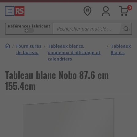
0
Références fabricant
/
Fournitures
/
Tableaux blancs,
/
Tableaux
de bureau
panneaux d'affichage et
Blancs
calendriers
Tableau blanc Nobo 87.6 cm
155.4cm