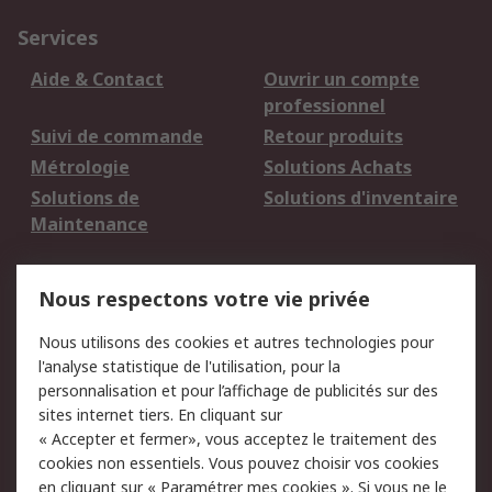
Services
Aide & Contact
Ouvrir un compte
professionnel
Suivi de commande
Retour produits
Métrologie
Solutions Achats
Solutions de
Solutions d'inventaire
Maintenance
Mentions Légales
Nous respectons votre vie privée
Conditions d'utilisation
Politique de cookies
Nous utilisons des cookies et autres technologies pour
du site
l'analyse statistique de l'utilisation, pour la
Politique de protection
Sécurité des E-mails
personnalisation et pour l’affichage de publicités sur des
des données - Mise à
sites internet tiers. En cliquant sur
jour
« Accepter et fermer», vous acceptez le traitement des
Conditions générales
Politique anti-
cookies non essentiels. Vous pouvez choisir vos cookies
de vente
corruption
en cliquant sur « Paramétrer mes cookies ». Si vous ne le