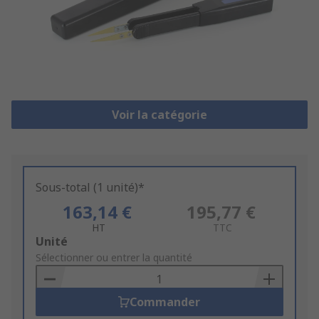
Voir la catégorie
Sous-total (1 unité)*
163,14 €
195,77 €
HT
TTC
Add
Unité
to
Sélectionner ou entrer la quantité
Basket
Commander