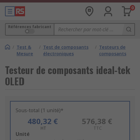
0
Références fabricant
/
Test &
/
Test de composants
/
Testeurs de
Mesure
électroniques
composants
Testeur de composants ideal-tek
OLED
Sous-total (1 unité)*
480,32 €
576,38 €
HT
TTC
Add
Unité