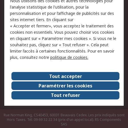
Nous utilisons des cookies et autres technologies pour
du site
l'analyse statistique de l'utilisation, pour la
Politique de protection
Sécurité des E-mails
personnalisation et pour l’affichage de publicités sur des
des données - Mise à
sites internet tiers. En cliquant sur
jour
« Accepter et fermer», vous acceptez le traitement des
Conditions générales
Politique anti-
cookies non essentiels. Vous pouvez choisir vos cookies
de vente
corruption
en cliquant sur « Paramétrer mes cookies ». Si vous ne le
souhaitez pas, cliquez sur « Tout refuser ». Cela peut
Campagnes marketing
limiter l’accès à certaines fonctionnalités. Pour en savoir
plus, consultez notre
politique de cookies.
A propos de RS
A propos de RS France
Evénements
Tout accepter
Le groupe RS Group Plc
Presse
Paramétrer les cookies
RS dans le monde
Démarche RSE
Tout refuser
Nous rejoindre
RS Particuliers
Rue Norman King, CS40453, 60031 Beauvais Cedex. Les prix indiqués sont
Hors Taxes. Tél: 09 69 32 22 34 (prix d'un appel local).
RS Components
SAS