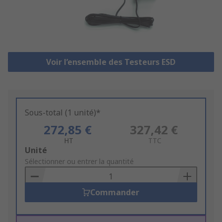
Voir l’ensemble des Testeurs ESD
Sous-total (1 unité)*
272,85 €
327,42 €
HT
TTC
Add
Unité
to
Sélectionner ou entrer la quantité
Basket
Commander