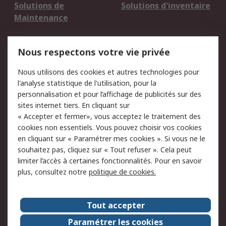
Solutions de
Solutions d'inventaire
Maintenance
Mentions Légales
Nous respectons votre vie privée
Conditions d'utilisation
Politique de cookies
Nous utilisons des cookies et autres technologies pour
du site
l'analyse statistique de l'utilisation, pour la
Politique de protection
Sécurité des E-mails
personnalisation et pour l’affichage de publicités sur des
des données - Mise à
sites internet tiers. En cliquant sur
jour
« Accepter et fermer», vous acceptez le traitement des
Conditions générales
Politique anti-
cookies non essentiels. Vous pouvez choisir vos cookies
de vente
corruption
en cliquant sur « Paramétrer mes cookies ». Si vous ne le
souhaitez pas, cliquez sur « Tout refuser ». Cela peut
Campagnes marketing
limiter l’accès à certaines fonctionnalités. Pour en savoir
plus, consultez notre
politique de cookies.
A propos de RS
A propos de RS France
Evénements
Tout accepter
Le groupe RS Group Plc
Presse
Paramétrer les cookies
RS dans le monde
Démarche RSE