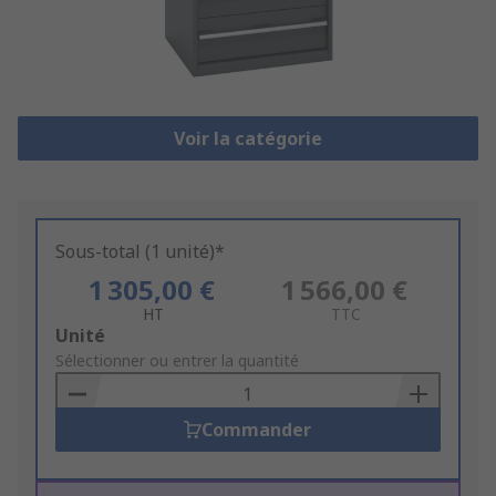
Voir la catégorie
Sous-total (1 unité)*
1 305,00 €
1 566,00 €
HT
TTC
Add
Unité
to
Sélectionner ou entrer la quantité
Basket
Commander