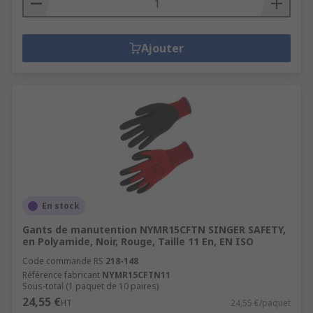
Ajouter
En stock
Gants de manutention NYMR15CFTN SINGER SAFETY,
en Polyamide, Noir, Rouge, Taille 11 En, EN ISO
Code commande RS
218-148
Référence fabricant
NYMR15CFTN11
Sous-total (1 paquet de 10 paires)
24,55 €
HT
24,55 €/paquet