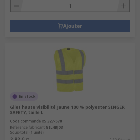
Ajouter
En stock
Gilet haute visibilité Jaune 100 % polyester SINGER
SAFETY, taille L
Code commande RS
327-570
Référence fabricant
GIL4BJ03
Sous-total (1 unité)
2,82 €
HT
2,82 €/unité