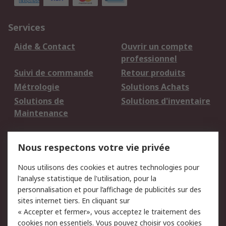
Services
Aide & Contact
Ouvrir un compte
professionnel
Suivi de commande
Retour produits
Métrologie
Solutions Achats
Solutions de
Solutions d'inventaire
Maintenance
Mentions Légales
Nous respectons votre vie privée
Conditions d'utilisation
Politique de cookies
Nous utilisons des cookies et autres technologies pour
du site
l'analyse statistique de l'utilisation, pour la
Politique de protection
Sécurité des E-mails
personnalisation et pour l’affichage de publicités sur des
des données - Mise à
sites internet tiers. En cliquant sur
jour
« Accepter et fermer», vous acceptez le traitement des
Conditions générales
Politique anti-
cookies non essentiels. Vous pouvez choisir vos cookies