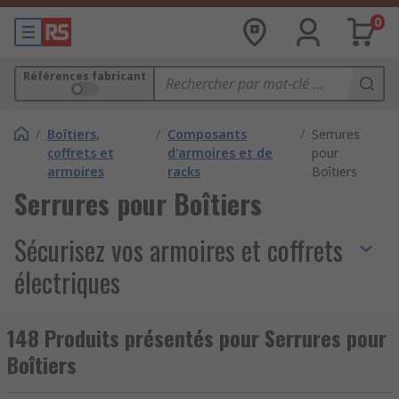
0
Références fabricant
/
Boîtiers,
/
Composants
/
Serrures
coffrets et
d'armoires et de
pour
armoires
racks
Boîtiers
Serrures pour Boîtiers
Sécurisez vos armoires et coffrets
électriques
Vous recherchez des
serrures pour boîtiers
, une
148 Produits présentés pour Serrures pour
serrure d’armoire électrique
, une
serrure pour
Boîtiers
coffret électrique
ou un
système de
verrouillage sécurisé pour coffret mural
?
RS