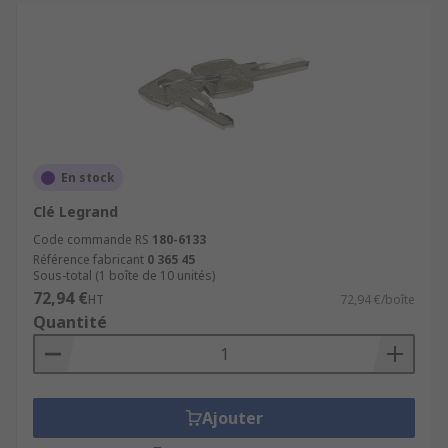
Accessoires de boîtiers
.
Boîtiers et coffrets de commande
.
En stock
Clé Legrand
Code commande RS
180-6133
Référence fabricant
0 365 45
Sous-total (1 boîte de 10 unités)
72,94 €
HT
72,94 €/boîte
Quantité
Ajouter