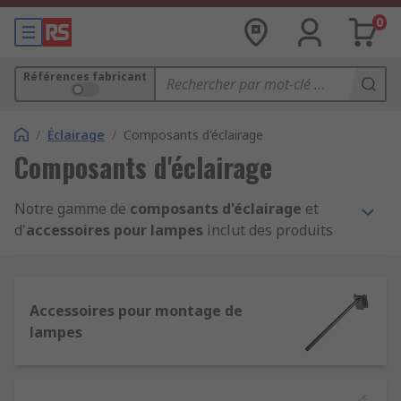
0
Références fabricant
/
Éclairage
/
Composants d'éclairage
Composants d'éclairage
Notre gamme de
composants d'éclairage
et
d'
accessoires pour lampes
inclut des produits
qui peuvent être utilisés pour l'installation, le
remplacement ou la réparation de luminaires.
Les produits incluent des commandes sans fil,
Accessoires pour montage de
des détecteurs de présence ou de lumière du jour,
lampes
ainsi que des détecteurs infrarouges passifs
(PIR). Nos accessoires d'éclairage sont conçus par
des fabricants reconnus, tels que Osram,