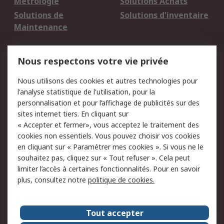
Métrologie
Solutions Achats
Solutions de
Solutions d'inventaire
Maintenance
Mentions Légales
Nous respectons votre vie privée
Conditions d'utilisation
Politique de cookies
Nous utilisons des cookies et autres technologies pour
du site
l'analyse statistique de l'utilisation, pour la
Politique de protection
Sécurité des E-mails
personnalisation et pour l’affichage de publicités sur des
des données - Mise à
sites internet tiers. En cliquant sur
jour
« Accepter et fermer», vous acceptez le traitement des
Conditions générales
Politique anti-
cookies non essentiels. Vous pouvez choisir vos cookies
de vente
corruption
en cliquant sur « Paramétrer mes cookies ». Si vous ne le
souhaitez pas, cliquez sur « Tout refuser ». Cela peut
Campagnes marketing
limiter l’accès à certaines fonctionnalités. Pour en savoir
plus, consultez notre
politique de cookies.
A propos de RS
A propos de RS France
Evénements
Tout accepter
Le groupe RS Group Plc
Presse