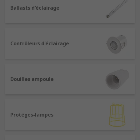
Ledvance, Tridonic, Philips et RS Pro.
Ballasts d'éclairage
En quoi consistent les contrôleurs
d'éclairage sans fil ?
Les
commandes sans fil
permettent d'allumer et
Contrôleurs d'éclairage
d'éteindre l'éclairage sans interagir avec un
interrupteur mural. Elles sont utilisées dans les
maisons comme dans les locaux commerciaux et
industriels.
Douilles ampoule
En quoi consistent les détecteurs de
présence et de lumière du jour ?
Les
détecteurs de présence
et de lumière du
Protèges-lampes
jour utilisent des capteurs pour analyser
l'environnement. Ces composants sont utiles
pour économiser de l'énergie. Les détecteurs de