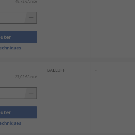
49,72 €/unité
outer
techniques
BALLUFF
-
23,02 €/unité
outer
techniques