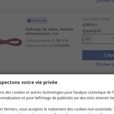
Fiches 
Sous-total (1 unité)
En stock
4,80 €
HT
Rallonge de câble, Radium
Quantité
Alimentation, 2 m
Code commande RS
707-274
Référence fabricant
FXZA4380
Aj
Fiches 
pectons votre vie privée
Sous-total (1 unité)
En stock
60,38 €
HT
ns des cookies et autres technologies pour l'analyse statistique de l'u
Capot Radium, Largeur 38mm
Quantité
2 m, fixation Pince
onnalisation et pour l’affichage de publicités sur des sites internet tie
Code commande RS
707-223
et fermer», vous acceptez le traitement des cookies non essentiels.
Référence fabricant
FXZA4573