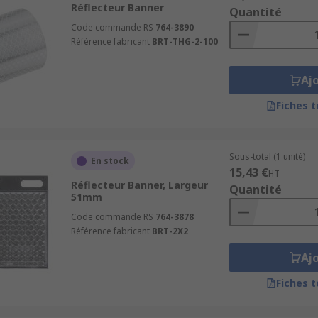
Réflecteur Banner
Quantité
Code commande RS
764-3890
Référence fabricant
BRT-THG-2-100
Aj
Fiches 
Sous-total (1 unité)
En stock
15,43 €
HT
Réflecteur Banner, Largeur
Quantité
51mm
Code commande RS
764-3878
Référence fabricant
BRT-2X2
Aj
Fiches 