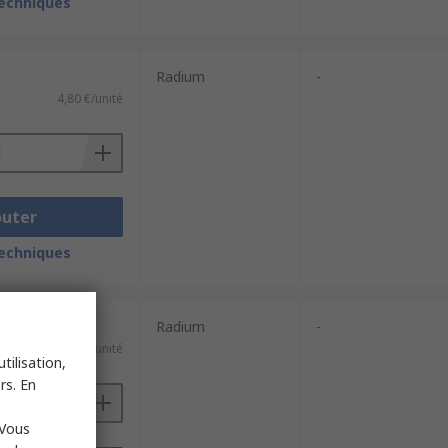
techniques
Radium
-
4,80 €/unité
outer
techniques
Radium
-
60,38 €/unité
tilisation,
rs. En
 Vous