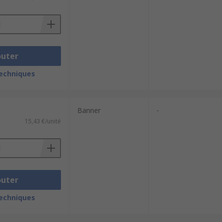
outer
techniques
Banner
-
15,43 €/unité
outer
techniques