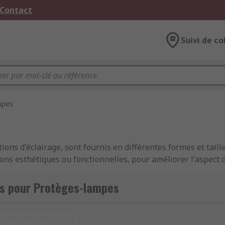
 Contact
Suivi de co
mpes
ons d'éclairage, sont fournis en différentes formes et taille
isons esthétiques ou fonctionnelles, pour améliorer l'aspect
mineuse plus grande ou plus puissante. Les couvercles esthé
, un couvercle diffusant pour une apparence uniforme. Les c
és pour Protèges-lampes
 l'accessoire d'éclairage. Un couvercle permet de limiter les
ant ou d'éviter qu'une lampe soit heurtée ou endommagée pen
chage par défaut