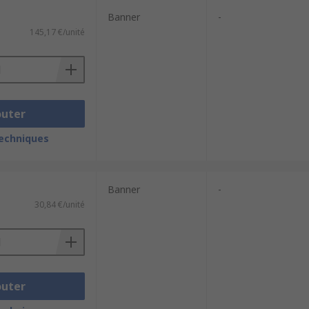
Banner
-
145,17 €/unité
outer
techniques
Banner
-
30,84 €/unité
outer