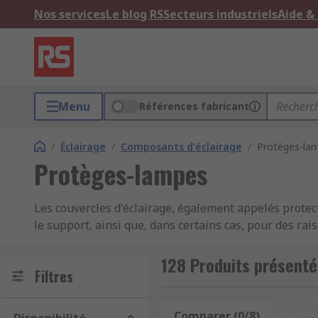
Nos services
Le blog RS
Secteurs industriels
Aide &
Menu
Références fabricant
/
Éclairage
/
Composants d'éclairage
/
Protèges-la
Protèges-lampes
Les couvercles d'éclairage, également appelés protecti
le support, ainsi que, dans certains cas, pour des ra
en réfléchissant la lumière pour créer une source lu
l'apparence d'un dispositif d'éclairage, par exemple
128 Produits présent
Filtres
fournir une protection de la partie avant ou arrière de
incendies, lorsque les spots sont entourés d'un isol
Comparer (0/8)
Affi