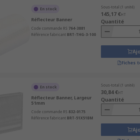
Sous-total (1 unité)
En stock
145,17 €
HT
Réflecteur Banner
Quantité
Code commande RS
764-3881
Référence fabricant
BRT-THG-3-100
Aj
Fiches 
Sous-total (1 unité)
En stock
30,84 €
HT
Réflecteur Banner, Largeur
Quantité
51mm
Code commande RS
832-0175
Référence fabricant
BRT-51X51BM
Aj