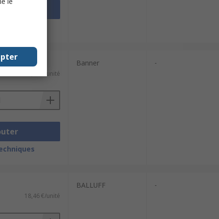
e le
outer
techniques
epter
Banner
-
16,70 €/unité
outer
techniques
BALLUFF
-
18,46 €/unité