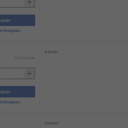
outer
techniques
Banner
-
20,54 €/unité
outer
techniques
Radium
-