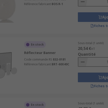
Référence fabricant
BOS R-1
Aj
Fiches 
Sous-total (1 unité)
En stock
20,54 €
HT
Réflecteur Banner
Quantité
Code commande RS
832-0181
Référence fabricant
BRT-60X40C
Aj
Fiches 
Sous-total (1 unité)
En stock