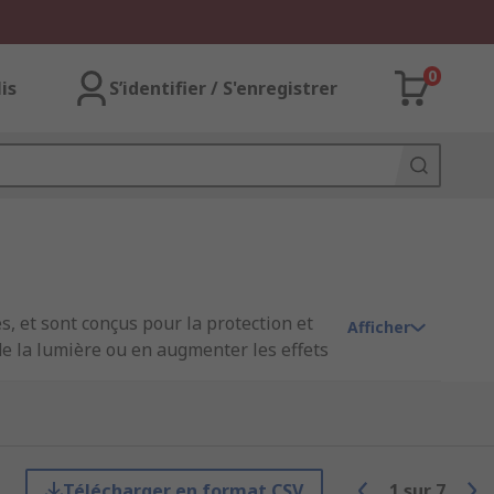
0
lis
S’identifier / S'enregistrer
s, et sont conçus pour la protection et
Afficher
 de la lumière ou en augmenter les effets
tiques sont utilisés pour améliorer
ouvercles de protection sont conçus pour
 risques de sécurité, tels que les
dant l'entretien.
Télécharger en format CSV
1
sur
7