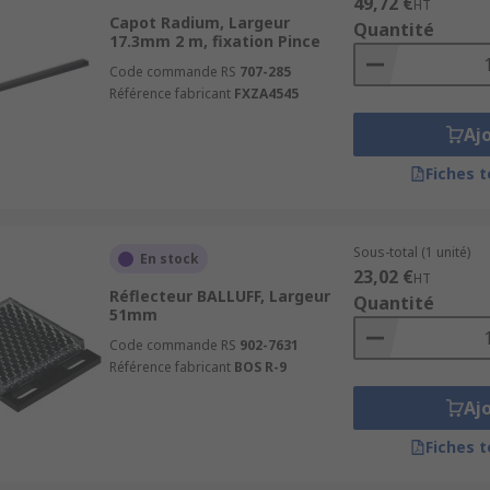
49,72 €
HT
Capot Radium, Largeur
Quantité
17.3mm 2 m, fixation Pince
Code commande RS
707-285
Référence fabricant
FXZA4545
Aj
Fiches 
Sous-total (1 unité)
En stock
23,02 €
HT
Réflecteur BALLUFF, Largeur
Quantité
51mm
Code commande RS
902-7631
Référence fabricant
BOS R-9
Aj
Fiches 