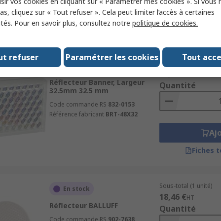
sir vos cookies en cliquant sur « Paramétrer mes cookies ». Si vous n
Aj
s, cliquez sur « Tout refuser ». Cela peut limiter l’accès à certaines
ités. Pour en savoir plus, consultez notre
politique de cookies.
Fiches 
ut refuser
Paramétrer les cookies
Tout acc
Sous-total (1 unité)
En stock
16,70 €
HT
Réflecteur Banner, Largeur
Quantité
32.5mm 32.5 mm
Code commande RS
832-0153
Référence fabricant
BRT-48X32
Aj
Fiches 
Sous-total (1 unité)
En stock
18,46 €
HT
Réflecteur BALLUFF
Quantité
Code commande RS
902-7638