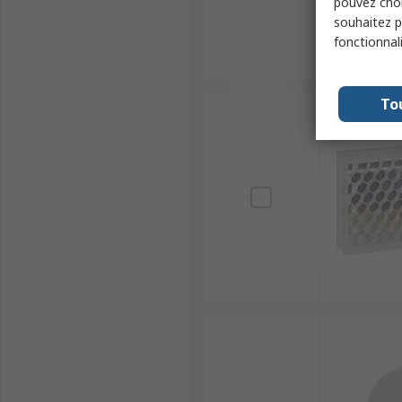
pouvez choi
souhaitez pa
fonctionnal
To