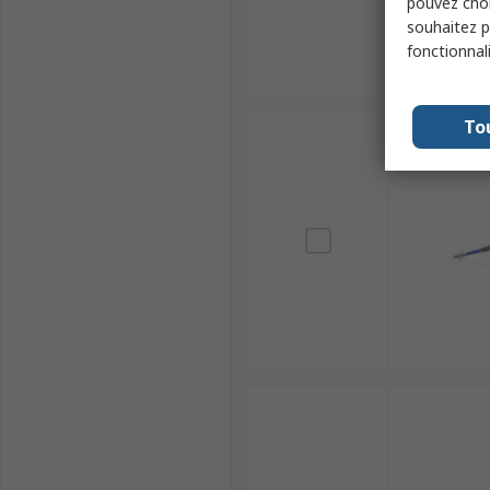
pouvez choi
souhaitez pa
fonctionnal
To