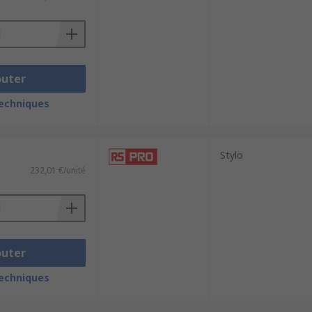
outer
techniques
Stylo
232,01 €/unité
outer
techniques