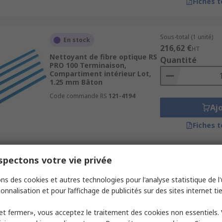
Fiches 
Sous-total (1 unité)
En stock
216,62 €
HT
Nettoyant de fibre optique RS
Quantité
PRO 100 Terminaison,
Compartiment intérieur Lot,
1.25 mm Bâton
Code commande RS
121-4194
Aj
Fiches 
pectons votre vie privée
Sous-total (1 boîte de
En stock
44,56 €
HT
ns des cookies et autres technologies pour l'analyse statistique de l'u
Nettoyant de fibre optique
Quantité
Chemtronics 50 Connecteurs
onnalisation et pour l’affichage de publicités sur des sites internet tie
pour fibres optiques, Écran
LCD, Écrans plasma Boîte, 102
et fermer», vous acceptez le traitement des cookies non essentiels.
x 210 mm