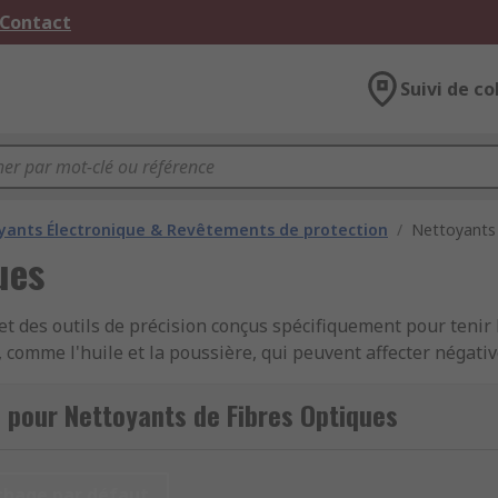
 Contact
Suivi de co
yants Électronique & Revêtements de protection
/
Nettoyants 
ues
et des outils de précision conçus spécifiquement pour tenir 
 comme l'huile et la poussière, qui peuvent affecter négat
te sécurité les connecteurs de contaminants des surfaces d'
 pour Nettoyants de Fibres Optiques
eliant deux câbles à fibre optique ensemble).
ue
chage par défaut