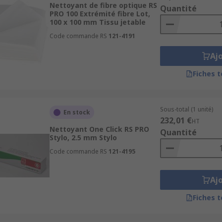
Nettoyant de fibre optique RS
Quantité
PRO 100 Extrémité fibre Lot,
100 x 100 mm Tissu jetable
Code commande RS
121-4191
Aj
Fiches 
Sous-total (1 unité)
En stock
232,01 €
HT
Nettoyant One Click RS PRO
Quantité
Stylo, 2.5 mm Stylo
Code commande RS
121-4195
Aj
Fiches 