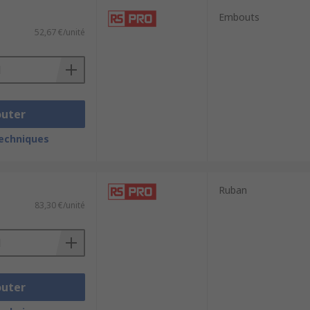
Embouts
52,67 €/unité
outer
techniques
Ruban
83,30 €/unité
outer