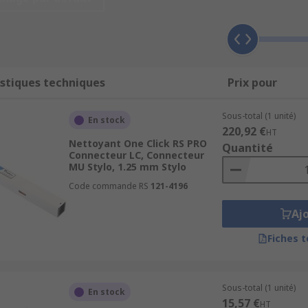
rnis dans une large gamme d'options, comprenant les lingette
pons et tissus.
ique ?
stiques techniques
Prix pour
 par exemple, sont dotés d'une simple action de poussée qu
Sous-total (1 unité)
En stock
220,92 €
HT
Nettoyant One Click RS PRO
Quantité
e rubans de nettoyage rechargeables pour nettoyer une grand
Connecteur LC, Connecteur
MU Stylo, 1.25 mm Stylo
 utilisées à sec ou avec du liquide de nettoyage, pour élimi
Code commande RS
121-4196
âble à fibre optique dotée du même connecteur aux deux extr
Aj
Fiches 
Sous-total (1 unité)
En stock
15,57 €
HT