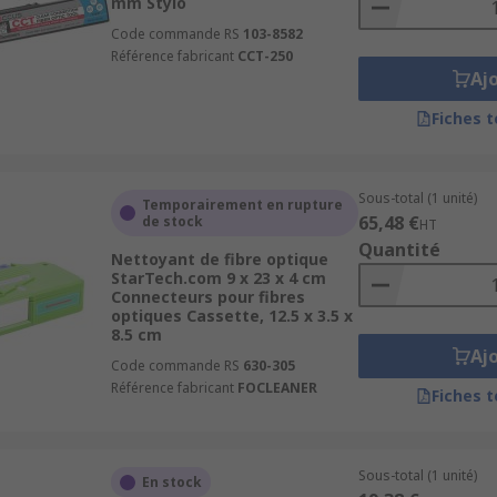
mm Stylo
Code commande RS
103-8582
Référence fabricant
CCT-250
Aj
Fiches 
Sous-total (1 unité)
Temporairement en rupture
65,48 €
de stock
HT
Quantité
Nettoyant de fibre optique
StarTech.com 9 x 23 x 4 cm
Connecteurs pour fibres
optiques Cassette, 12.5 x 3.5 x
8.5 cm
Aj
Code commande RS
630-305
Référence fabricant
FOCLEANER
Fiches 
Sous-total (1 unité)
En stock