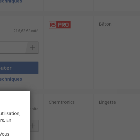
techniques
Bâton
216,62 €/unité
outer
techniques
 50 unités)
Chemtronics
Lingette
44,56 €/boîte
tilisation,
rs. En
 Vous