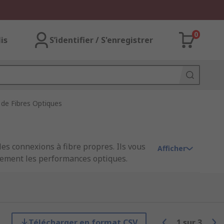
0
lis
S’identifier / S'enregistrer
de Fibres Optiques
les connexions à fibre propres. Ils vous
Afficher
ivement les performances optiques.
extrémité et de la fibre optique avant
Télécharger en format CSV
1
sur
3