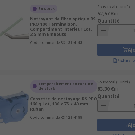
Sous-total (1 unité)
En stock
52,67 €
HT
Nettoyant de fibre optique RS
Quantité
PRO 100 Terminaison,
Compartiment intérieur Lot,
2.5 mm Embouts
Code commande RS
121-4193
Aj
Fiches 
Sous-total (1 unité)
Temporairement en rupture
83,30 €
de stock
HT
Quantité
Cassette de nettoyage RS PRO
160 g Lot, 130 x 75 x 40 mm
Ruban
Code commande RS
121-4199
Aj