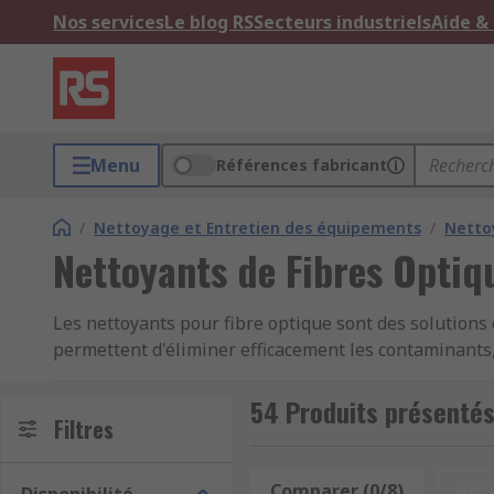
Nos services
Le blog RS
Secteurs industriels
Aide &
Menu
Références fabricant
/
Nettoyage et Entretien des équipements
/
Netto
Nettoyants de Fibres Optiq
Les nettoyants pour fibre optique sont des solutions 
permettent d'éliminer efficacement les contaminants,
Les liquides de nettoyage peuvent débarrasser en tou
54 Produits présentés
l'extrémité sur le terrain ou l'épissure par fusion (r
Filtres
Types de produits nettoyants pour fibre optiq
Comparer (0/8)
Affi