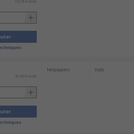
19,38 €/unité
outer
techniques
Netpeppers
Stylo
45,90 €/unité
outer
techniques