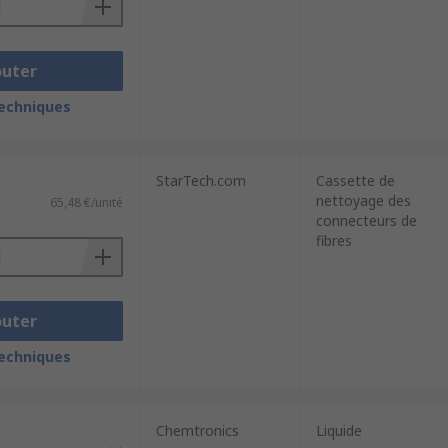
outer
techniques
StarTech.com
Cassette de
nettoyage des
65,48 €/unité
connecteurs de
fibres
outer
techniques
Chemtronics
Liquide