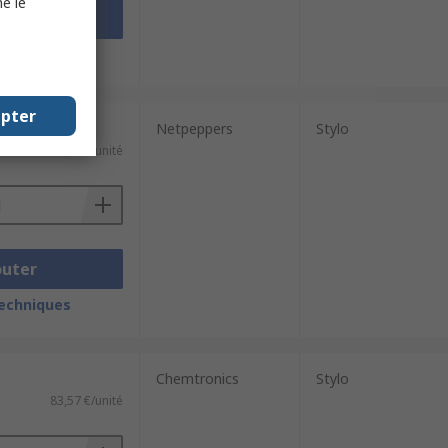
e le
outer
techniques
epter
Netpeppers
Stylo
45,90 €/unité
outer
techniques
Chemtronics
Stylo
83,57 €/unité