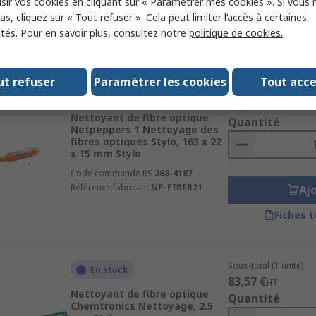
sir vos cookies en cliquant sur « Paramétrer mes cookies ». Si vous n
Code commande RS
236-1981
Aj
s, cliquez sur « Tout refuser ». Cela peut limiter l’accès à certaines
Référence fabricant
CP410
ités. Pour en savoir plus, consultez notre
politique de cookies.
Fiches 
ut refuser
Paramétrer les cookies
Tout acc
Sous-total (1 unité)
En stock
45,90 €
HT
Nettoyant de fibre optique
Quantité
Netpeppers 1 Nettoyage des
fibres optiques Stylo, 163 x 22
x 15 mm Stylo
Code commande RS
268-4187
Référence fabricant
NP-FIBER21
Aj
Fiches 
Sous-total (1 unité)
En stock
83,57 €
HT
Nettoyant de fibre optique
Quantité
Chemtronics Nettoyage, 2.5