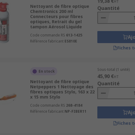
19,38 €
HT
Nettoyant de fibre optique
Quantité
Chemtronics 200 ml
Connecteurs pour fibres
optiques, Retrait du gel
tampon Aérosol Liquide
Code commande RS
613-1425
Aj
Référence fabricant
ES810E
Fiches 
Sous-total (1 unité)
En stock
45,90 €
HT
Nettoyant de fibre optique
Quantité
Netpeppers 1 Nettoyage des
fibres optiques Stylo, 163 x 22
x 15 mm Stylo
Code commande RS
268-4184
Référence fabricant
NP-FIBER11
Aj
Fiches 