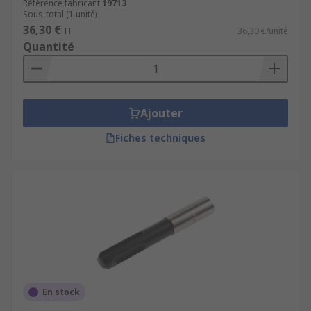
Référence fabricant
19713
Sous-total (1 unité)
36,30 €
HT
36,30 €/unité
Quantité
Ajouter
Fiches techniques
En stock