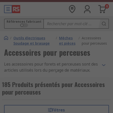
0
Références fabricant
/
Outils électriques
/
Mèches
/
Accessoires
Soudage et brasage
et pièces
pour perceuses
Accessoires pour perceuses
Les accessoires pour forets et perceuses sont des
articles utilisés lors du perçage de matériaux.
Chez RS, nous proposons une large gamme
d'accessoires pour répondre à vos besoins avec
185 Produits présentés pour Accessoires
les plus grandes marques comme par exemple
pour perceuses
DeWalt, Makita, Bosch, Dormer et RS PRO. Que
vous cherchiez un mandrin de perceuse de
rechange, un adaptateur de foret ou des
Filtres
adaptateurs SDS, nous avons une sélection