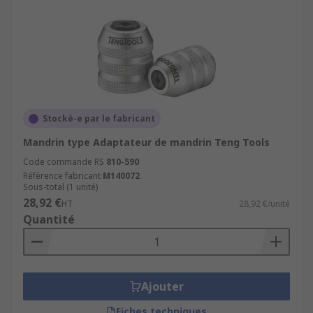
Stocké-e par le fabricant
Mandrin type Adaptateur de mandrin Teng Tools
Code commande RS
810-590
Référence fabricant
M140072
Sous-total (1 unité)
28,92 €
HT
28,92 €/unité
Quantité
Ajouter
Fiches techniques