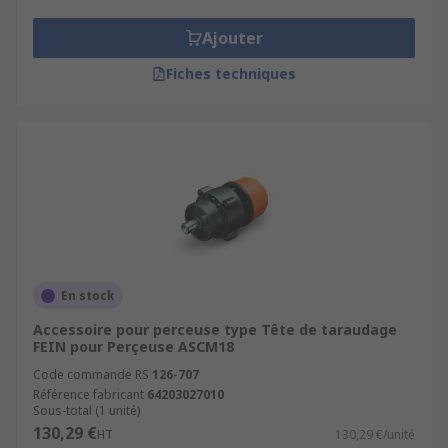
Il y a également des pièces détachées pour
Ajouter
remplacer toute pièce usée ou endommagée sans
Fiches techniques
devoir racheter une perceuse neuve. On trouve
ainsi des mandrins de remplacement, des clés de
serrage ou des axes d'entraînement.
Applications des accessoires pour
perceuses
Ces accessoires sont utiles dans tout atelier
comptant au moins une perceuse, perceuse-
En stock
visseuse ou colonne de perçage.
Accessoire pour perceuse type Tête de taraudage
FEIN pour Perçeuse ASCM18
Code commande RS
126-707
Référence fabricant
64203027010
Sous-total (1 unité)
130,29 €
HT
130,29 €/unité