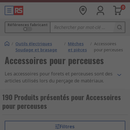
0
Références fabricant
/
Outils électriques
/
Mèches
/
Accessoires
Soudage et brasage
et pièces
pour perceuses
Accessoires pour perceuses
Les accessoires pour forets et perceuses sont des
articles utilisés lors du perçage de matériaux.
Chez RS, nous proposons une large gamme
d'accessoires pour répondre à vos besoins avec
190 Produits présentés pour Accessoires
les plus grandes marques comme par exemple
pour perceuses
DeWalt, Makita, Bosch, Dormer et RS PRO. Que
vous cherchiez un mandrin de perceuse de
rechange, un adaptateur de foret ou des
Filtres
adaptateurs SDS, nous avons une sélection