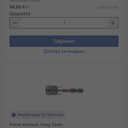
Sous-total (1 unité)
84,80 €
HT
84,80 €/unité
Quantité
Ajouter
Fiches techniques
Stocké-e par le fabricant
Porte-embout Teng Tools