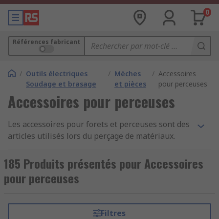
0
Références fabricant
/
Outils électriques
/
Mèches
/
Accessoires
Soudage et brasage
et pièces
pour perceuses
Accessoires pour perceuses
Les accessoires pour forets et perceuses sont des
articles utilisés lors du perçage de matériaux.
Chez RS, nous proposons une large gamme
d'accessoires pour répondre à vos besoins avec
185 Produits présentés pour Accessoires
les plus grandes marques comme par exemple
pour perceuses
DeWalt, Makita, Bosch, Dormer et RS PRO. Que
vous cherchiez un mandrin de perceuse de
rechange, un adaptateur de foret ou des
Filtres
adaptateurs SDS, nous avons une sélection