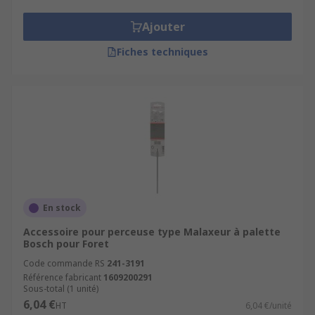
Il y a également des pièces détachées pour
Ajouter
remplacer toute pièce usée ou endommagée sans
Fiches techniques
devoir racheter une perceuse neuve. On trouve
ainsi des mandrins de remplacement, des clés de
serrage ou des axes d'entraînement.
Applications des accessoires pour
perceuses
Ces accessoires sont utiles dans tout atelier
comptant au moins une perceuse, perceuse-
En stock
visseuse ou colonne de perçage.
Accessoire pour perceuse type Malaxeur à palette
Bosch pour Foret
Code commande RS
241-3191
Référence fabricant
1609200291
Sous-total (1 unité)
6,04 €
HT
6,04 €/unité