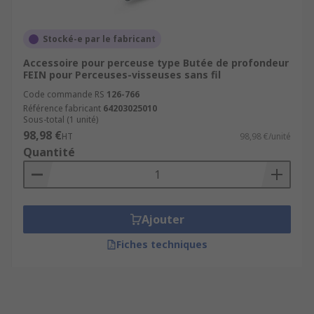
Stocké-e par le fabricant
Accessoire pour perceuse type Butée de profondeur
FEIN pour Perceuses-visseuses sans fil
Code commande RS
126-766
Référence fabricant
64203025010
Sous-total (1 unité)
98,98 €
HT
98,98 €/unité
Quantité
Ajouter
Fiches techniques