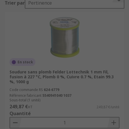
Trier par
Pertinence
orfèvrerie et en plomberie (zinguerie,
tuyauterie).
La soudure doit être effectuée avec un fer à
souder pour un soudage à la main. Avec celui-ci
on fait fondre l’extrémité d'un fil de soudure
vendu en bobine.
Il existe des alternatives au fil de soudure en
En stock
bobine :
Soudure sans plomb Felder Lottechnik 1 mm Fil,
fusion à 227 °C, Plomb 0 %, Cuivre 0.7 %, Etain 99.3
les granules pour soudure qui servent en
%, 1000 g
particulier avec un creuset d'étamage pour
Code commande RS
624-6779
réaliser un bain d'étamage. Elles ne sont
Référence fabricant
5540941040 1037
pas adaptées au travail sur poste de
Sous-total (1 unité)
249,87 €
soudure.
HT
249,87 €/unité
Quantité
les barres d'étain, toujours sous forme
d'alliage, peuvent s'avérer plus pratiques