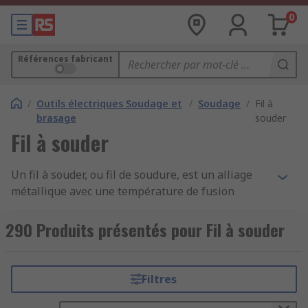
0
Références fabricant
/
Outils électriques Soudage et
/
Soudage
/
Fil à
brasage
souder
Fil à souder
Un fil à souder, ou fil de soudure, est un alliage
métallique avec une température de fusion
faible. Il est utilisé pour fixer deux métaux avec
une température de fusion plus élevée sans les
290 Produits présentés pour Fil à souder
altérer. C'est ce qu'on appelle le brasage. Le
brasage, communément appelé soudage par
abus de langage, est un processus qui intervient
Filtres
couramment dans les industries électronique
pour les circuits imprimés et automobile, en