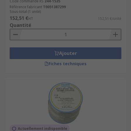
Code commande RS
244-1535
Référence fabricant
T0051387299
Sous-total (1 unité)
152,51 €
HT
152,51 €/unité
Quantité
Ajouter
Fiches techniques
Actuellement indisponible