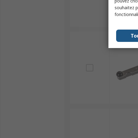
pouvez choi
souhaitez pa
fonctionnal
To