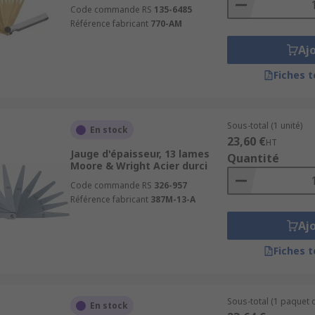
Code commande RS
135-6485
Référence fabricant
770-AM
Aj
Fiches 
Sous-total (1 unité)
En stock
23,60 €
HT
Jauge d'épaisseur, 13 lames
Quantité
Moore & Wright Acier durci
Code commande RS
326-957
Référence fabricant
387M-13-A
Aj
Fiches 
Sous-total (1 paquet d
En stock