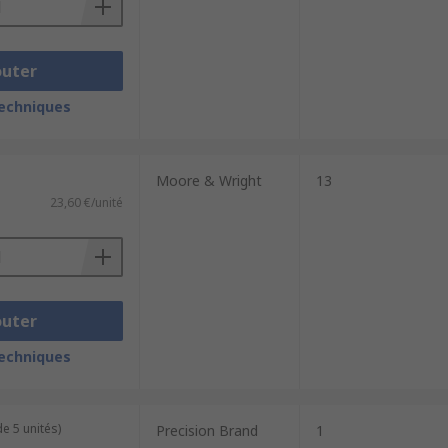
outer
techniques
Moore & Wright
13
23,60 €/unité
outer
techniques
e 5 unités)
Precision Brand
1