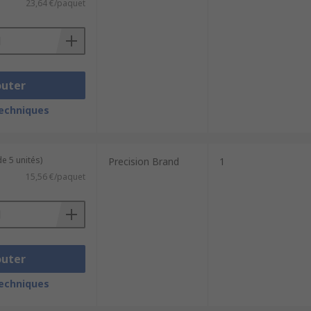
23,64 €/paquet
outer
techniques
e 5 unités)
Precision Brand
1
15,56 €/paquet
outer
techniques