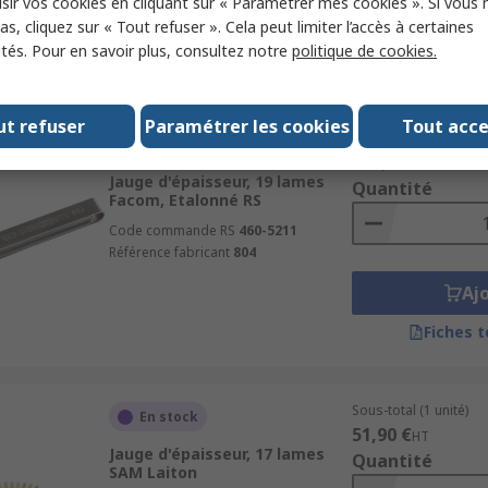
sir vos cookies en cliquant sur « Paramétrer mes cookies ». Si vous n
Aj
s, cliquez sur « Tout refuser ». Cela peut limiter l’accès à certaines
ités. Pour en savoir plus, consultez notre
politique de cookies.
Fiches 
ut refuser
Paramétrer les cookies
Tout acc
Sous-total (1 unité)
En stock
128,11 €
HT
Jauge d'épaisseur, 19 lames
Quantité
Facom, Etalonné RS
Code commande RS
460-5211
Référence fabricant
804
Aj
Fiches 
Sous-total (1 unité)
En stock
51,90 €
HT
Jauge d'épaisseur, 17 lames
Quantité
SAM Laiton