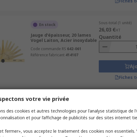
Fiches 
Sous-total (1 unité)
En stock
26,03 €
HT
Jauge d'épaisseur, 20 lames
Quantité
Vogel Laiton, Acier inoxydable
Code commande RS
642-061
Référence fabricant
414107
Aj
Fiches 
pectons votre vie privée
Sous-total (1 unité)
En stock
51,92 €
HT
ns des cookies et autres technologies pour l'analyse statistique de l'u
Jauge d'épaisseur, 13 lames
Quantité
SKF
onnalisation et pour l’affichage de publicités sur des sites internet tie
Code commande RS
124-8456
et fermer», vous acceptez le traitement des cookies non essentiels.
Référence fabricant
729865 A