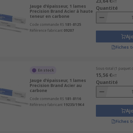
23,64 €
HT
Jauge d'épaisseur, 1 lames
Quantité
Precision Brand Acier à haute
teneur en carbone
Code commande RS
181-8125
Référence fabricant
09207
Aj
Fiches 
Sous-total (1 paquet d
En stock
15,56 €
HT
Jauge d'épaisseur, 1 lames
Quantité
Precision Brand Acier au
carbone
Code commande RS
181-8116
Référence fabricant
19235/19K4
Aj
Fiches 