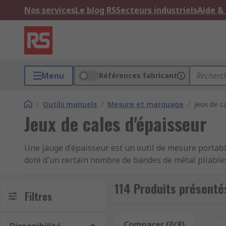
Nos services
Le blog RS
Secteurs industriels
Aide &
Menu
Références fabricant
/
Outils manuels
/
Mesure et marquage
/
Jeux de c
Jeux de cales d'épaisseur
Une jauge d'épaisseur est un outil de mesure portable 
doté d'un certain nombre de bandes de métal pliables
Elles sont généralement en acier à outil trempé ou en
millimètres ou en pouces et peuvent être présentes s
114 Produits présenté
Filtres
être inférieurs à 5,08 mm et peuvent prendre des mesu
de mesure tels qu'un mètre à ruban ne sont pas adaptés
d'épaisseur sont principalement utilisées dans l'ingé
Comparer (0/8)
Affi