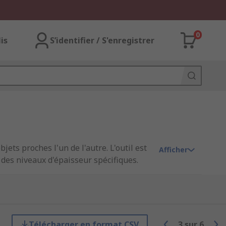
0
lis
S’identifier / S'enregistrer
ets proches l'un de l'autre. L'outil est
Afficher
des niveaux d'épaisseur spécifiques.
Les mesures sont indiquées en
sère dans de petits écarts qui peuvent
n dans les espaces où d'autres appareils
ter aux positions difficiles. Les jauges
, pour garantir que les pièces
Télécharger en format CSV
3
sur
6