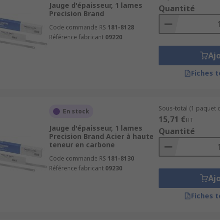
nt constamment parallèles
Jauge d'épaisseur, 1 lames
Quantité
Precision Brand
inces vers la pointe
Code commande RS
181-8128
Référence fabricant
09220
la pointe pour un accès plus facile dans la plupart des appli
Aj
Fiches 
ont pas connectées dans un jeu et chaque extrémité peut êtr
Sous-total (1 paquet d
En stock
15,71 €
HT
Jauge d'épaisseur, 1 lames
Quantité
Precision Brand Acier à haute
teneur en carbone
Code commande RS
181-8130
Référence fabricant
09230
Aj
Fiches 