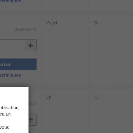
techniques
Vogel
20
26,03 €/unité
outer
techniques
SKF
13
51,92 €/unité
tilisation,
rs. En
 Vous