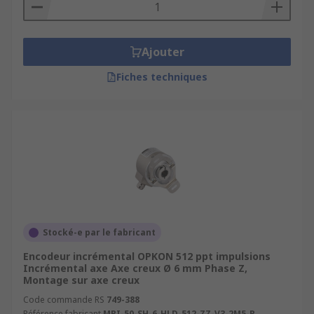
Ajouter
Fiches techniques
Stocké-e par le fabricant
Encodeur incrémental OPKON 512 ppt impulsions
Incrémental axe Axe creux Ø 6 mm Phase Z,
Montage sur axe creux
Code commande RS
749-388
Référence fabricant
MRI-50-SH-6-HLD-512-ZZ-V3-2M5-R