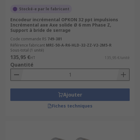
Stocké-e par le fabricant
Encodeur incrémental OPKON 32 ppt impulsions
Incrémental axe Axe solide Ø 6 mm Phase Z,
Support à bride de serrage
Code commande RS
749-381
Référence fabricant
MRI-50-A-R6-HLD-32-ZZ-V2-2M5-R
Sous-total (1 unité)
135,95 €
HT
135,95 €/unité
Quantité
Ajouter
Fiches techniques