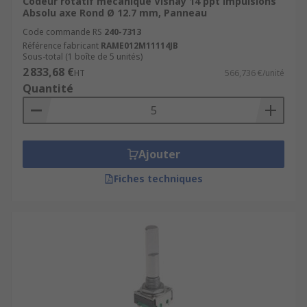
Codeur rotatif mécanique Vishay 14 ppt impulsions
Absolu axe Rond Ø 12.7 mm, Panneau
Code commande RS
240-7313
Référence fabricant
RAME012M11114JB
Sous-total (1 boîte de 5 unités)
2 833,68 €
HT
566,736 €/unité
Quantité
Ajouter
Fiches techniques