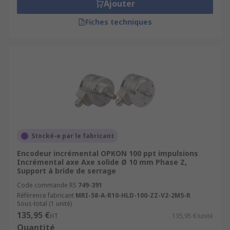
Ajouter
Fiches techniques
Stocké-e par le fabricant
Encodeur incrémental OPKON 100 ppt impulsions
Incrémental axe Axe solide Ø 10 mm Phase Z,
Support à bride de serrage
Code commande RS
749-391
Référence fabricant
MRI-58-A-R10-HLD-100-ZZ-V2-2M5-R
Sous-total (1 unité)
135,95 €
HT
135,95 €/unité
Quantité