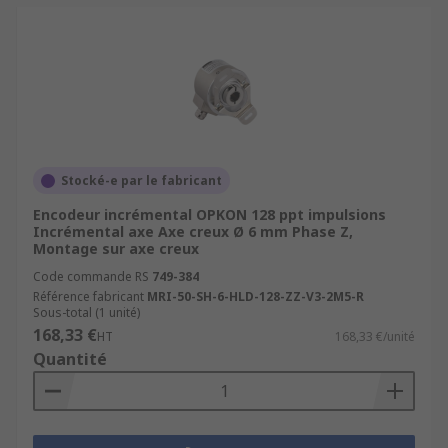
Stocké-e par le fabricant
Encodeur incrémental OPKON 128 ppt impulsions
Incrémental axe Axe creux Ø 6 mm Phase Z,
Montage sur axe creux
Code commande RS
749-384
Référence fabricant
MRI-50-SH-6-HLD-128-ZZ-V3-2M5-R
Sous-total (1 unité)
168,33 €
HT
168,33 €/unité
Quantité