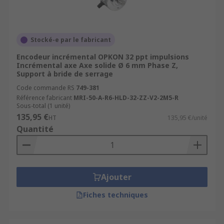
Stocké-e par le fabricant
Encodeur incrémental OPKON 32 ppt impulsions
Incrémental axe Axe solide Ø 6 mm Phase Z,
Support à bride de serrage
Code commande RS
749-381
Référence fabricant
MRI-50-A-R6-HLD-32-ZZ-V2-2M5-R
Sous-total (1 unité)
135,95 €
HT
135,95 €/unité
Quantité
Ajouter
Fiches techniques