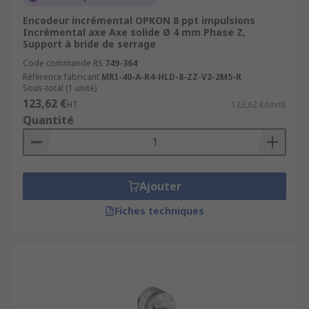
Encodeur incrémental OPKON 8 ppt impulsions
Incrémental axe Axe solide Ø 4 mm Phase Z,
Support à bride de serrage
Code commande RS
749-364
Référence fabricant
MRI-40-A-R4-HLD-8-ZZ-V2-2M5-R
Sous-total (1 unité)
123,62 €
HT
123,62 €/unité
Quantité
Ajouter
Fiches techniques