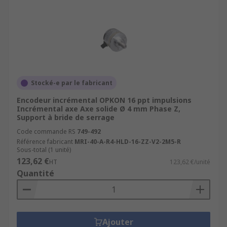
Stocké-e par le fabricant
Encodeur incrémental OPKON 16 ppt impulsions
Incrémental axe Axe solide Ø 4 mm Phase Z,
Support à bride de serrage
Code commande RS
749-492
Référence fabricant
MRI-40-A-R4-HLD-16-ZZ-V2-2M5-R
Sous-total (1 unité)
123,62 €
HT
123,62 €/unité
Quantité
Ajouter