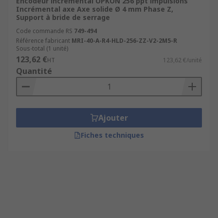
Encodeur incrémental OPKON 256 ppt impulsions
Incrémental axe Axe solide Ø 4 mm Phase Z,
Support à bride de serrage
Code commande RS
749-494
Référence fabricant
MRI-40-A-R4-HLD-256-ZZ-V2-2M5-R
Sous-total (1 unité)
123,62 €
HT
123,62 €/unité
Quantité
Ajouter
Fiches techniques