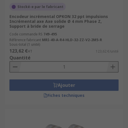
Stocké-e par le fabricant
Encodeur incrémental OPKON 32 ppt impulsions
Incrémental axe Axe solide Ø 4 mm Phase Z,
Support à bride de serrage
Code commande RS
749-495
Référence fabricant
MRI-40-A-R4-HLD-32-ZZ-V2-2M5-R
Sous-total (1 unité)
123,62 €
HT
123,62 €/unité
Quantité
Ajouter
Fiches techniques