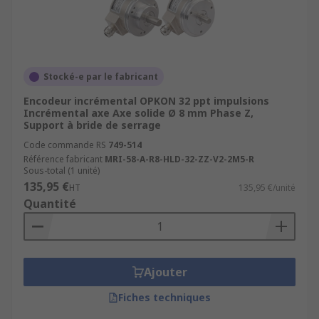
Stocké-e par le fabricant
Encodeur incrémental OPKON 32 ppt impulsions
Incrémental axe Axe solide Ø 8 mm Phase Z,
Support à bride de serrage
Code commande RS
749-514
Référence fabricant
MRI-58-A-R8-HLD-32-ZZ-V2-2M5-R
Sous-total (1 unité)
135,95 €
HT
135,95 €/unité
Quantité
Ajouter
Fiches techniques