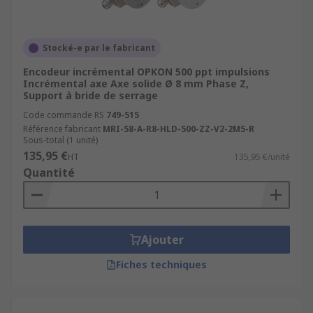
Stocké-e par le fabricant
Encodeur incrémental OPKON 500 ppt impulsions
Incrémental axe Axe solide Ø 8 mm Phase Z,
Support à bride de serrage
Code commande RS
749-515
Référence fabricant
MRI-58-A-R8-HLD-500-ZZ-V2-2M5-R
Sous-total (1 unité)
135,95 €
HT
135,95 €/unité
Quantité
Ajouter
Fiches techniques