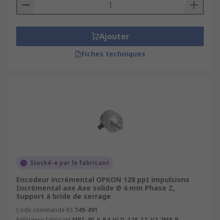
Ajouter
Fiches techniques
Stocké-e par le fabricant
Encodeur incrémental OPKON 128 ppt impulsions
Incrémental axe Axe solide Ø 4 mm Phase Z,
Support à bride de serrage
Code commande RS
749-491
Référence fabricant
MRI-40-A-R4-HLD-128-ZZ-V2-2M5-R