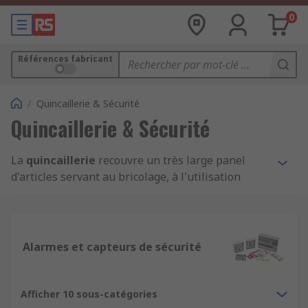
0
Références fabricant
/
Quincaillerie & Sécurité
Quincaillerie & Sécurité
La
quincaillerie
recouvre un très large panel
d'articles servant au bricolage, à l'utilisation
d'outils, à la réalisation de travaux manuels
notamment d'aménagement.
La quincaillerie de sécurité vise en particulier
Alarmes et capteurs de sécurité
l'outillage, l'équipement, la visserie qui sert à
protéger et sécuriser
un bâtiment ou local, une
zone de travail, une machine-outil ou autre outil
Afficher 10 sous-catégories
de travail, des documents confidentiels. Il faut