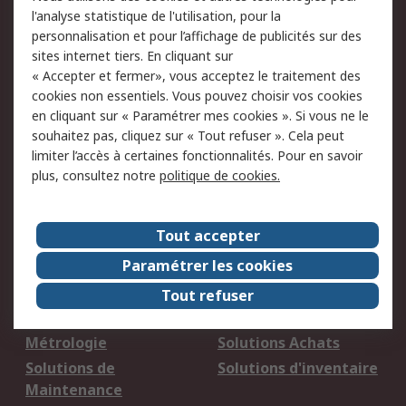
09 69 32 22 34 (prix d'un appel local).
l'analyse statistique de l'utilisation, pour la
personnalisation et pour l’affichage de publicités sur des
Par e-mail dans Aide & Contact
sites internet tiers. En cliquant sur
« Accepter et fermer», vous acceptez le traitement des
Retrouvez-nous sur
cookies non essentiels. Vous pouvez choisir vos cookies
en cliquant sur « Paramétrer mes cookies ». Si vous ne le
souhaitez pas, cliquez sur « Tout refuser ». Cela peut
Nous acceptons
limiter l’accès à certaines fonctionnalités. Pour en savoir
plus, consultez notre
politique de cookies.
Services
Tout accepter
Paramétrer les cookies
Aide & Contact
Ouvrir un compte
professionnel
Tout refuser
Suivi de commande
Retour produits
Métrologie
Solutions Achats
Solutions de
Solutions d'inventaire
Maintenance