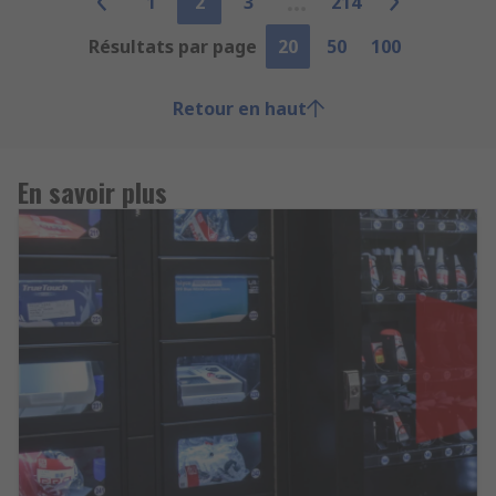
1
2
3
214
Résultats par page
20
50
100
Retour en haut
En savoir plus