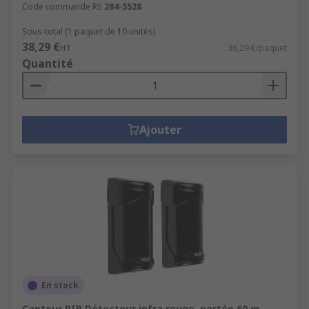
Code commande RS
284-5528
Notre gamme de poignées inclut une multitude
de formes et d'applications dans une gamme de
Sous-total (1 paquet de 10 unités)
38,29 €
finitions et de matériaux. D'autres matériels et
HT
38,29 €/paquet
Quantité
pièces tels que les joints de porte pour garantir
une fermeture étanche, les plaques de bas de
porte pour l'ouverture mains-libres, au pied, et la
protection de la porte, les verrous, judas et
Ajouter
butées de porte ainsi que le matériel pour
armoires tel que les glissières et poignées de
tiroir. La plupart des produits incluent une boite
de chevilles et vis en acier inox ou laiton pour
une installation immédiate.
En stock
Capteur PIR Détecteur infra rouge, portée 60 m