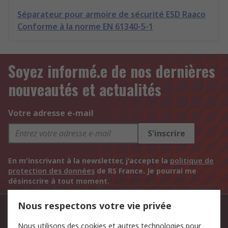
Séparateur pour armoire de sécurité ESD Raaco
Conforme à la norme EN 61340-5-1
Soyez informé.e de nos dernières
nouveautés et actualités
Votre adresse e-mail
S'inscrire
En m'inscrivant à la newsletter, j'accepte la
politique de
protection des données
de RS France. Je pourrai me
désinscrire à tout moment.
Nous respectons votre vie privée
Contactez-nous
Nous utilisons des cookies et autres technologies pour