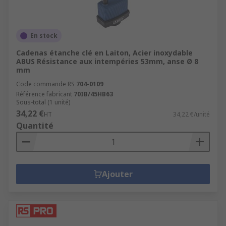
En stock
Cadenas étanche clé en Laiton, Acier inoxydable
ABUS Résistance aux intempéries 53mm, anse Ø 8
mm
Code commande RS
704-0109
Référence fabricant
70IB/45HB63
Sous-total (1 unité)
34,22 €
HT
34,22 €/unité
Quantité
Ajouter