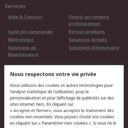
Services
Aide & Contact
Ouvrir un compte
professionnel
Suivi de commande
Retour produits
Métrologie
Solutions Achats
Solutions de
Solutions d'inventaire
Maintenance
Mentions Légales
Nous respectons votre vie privée
Conditions d'utilisation
Politique de cookies
Nous utilisons des cookies et autres technologies pour
du site
l'analyse statistique de l'utilisation, pour la
Politique de protection
Sécurité des E-mails
personnalisation et pour l’affichage de publicités sur des
des données - Mise à
sites internet tiers. En cliquant sur
jour
« Accepter et fermer», vous acceptez le traitement des
Conditions générales
Politique anti-
cookies non essentiels. Vous pouvez choisir vos cookies
de vente
corruption
en cliquant sur « Paramétrer mes cookies ». Si vous ne le