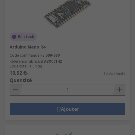
En stock
Arduino Nano R4
Code commande RS
590-930
Référence fabricant
ABX00142
Sous-total (1 unité)
10,92 €
HT
10,92 €/unité
Quantité
Ajouter