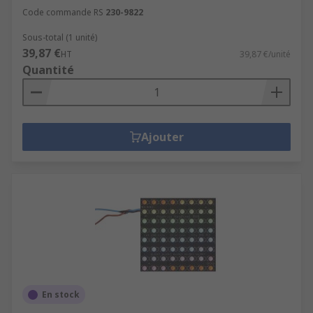
Code commande RS
230-9822
Sous-total (1 unité)
39,87 €
HT
39,87 €/unité
Quantité
Ajouter
En stock