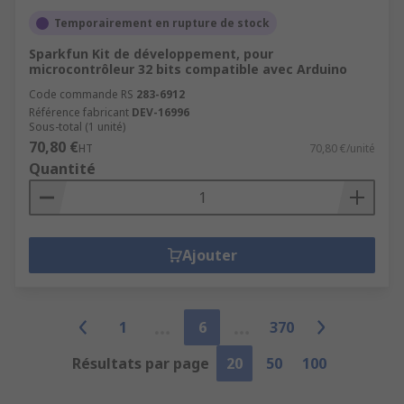
Temporairement en rupture de stock
Sparkfun Kit de développement, pour
microcontrôleur 32 bits compatible avec Arduino
Code commande RS
283-6912
Référence fabricant
DEV-16996
Sous-total (1 unité)
70,80 €
HT
70,80 €/unité
Quantité
Ajouter
1
6
370
Résultats par page
20
50
100