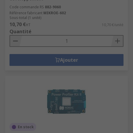
Mikroelektronika, ON Semiconductor et
Code commande RS
882-9060
STMicroelectronics.
Référence fabricant
MIKROE-602
Sous-total (1 unité)
10,70 €
HT
10,70 €/unité
Quantité
Ajouter
En stock