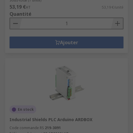
Sous-total (1 unité)
53,19 €
HT
53,19 €/unité
Quantité
Ajouter
En stock
Industrial Shields PLC Arduino ARDBOX
Code commande RS
219-3091