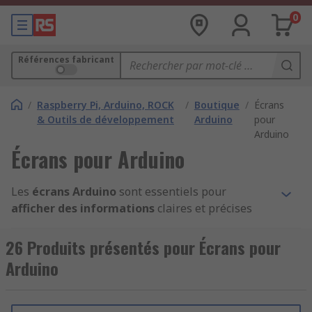
0
Références fabricant
/
Raspberry Pi, Arduino, ROCK
/
Boutique
/
Écrans
& Outils de développement
Arduino
pour
Arduino
Écrans pour Arduino
Les
écrans Arduino
sont essentiels pour
afficher des informations
claires et précises
dans vos projets électroniques. Que vous
choisissiez un
écran LCD pour Arduino
, un
26 Produits présentés pour Écrans pour
écran OLED Arduino
, ou encore un
écran tactile
Arduino
capacitif
, ces modules d’affichage s’intègrent
facilement à votre
carte Arduino Uno
ou à tout
autre modèle compatible.