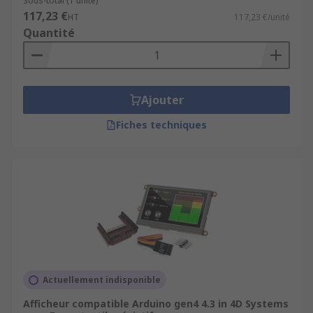
Sous-total (1 unité)
Arduino
et
modules d’affichage
117,23 €
HT
117,23 €/unité
Service client personnalisé
et réactif pour
Quantité
vos besoins techniques
Découvrez aussi nos pages :
Ajouter
Cartes Arduino et modules de
développement
Fiches techniques
Boîtiers pour Arduino
Shields pour Arduino
Actuellement indisponible
Afficheur compatible Arduino gen4 4.3 in 4D Systems