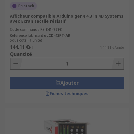
En stock
Afficheur compatible Arduino gen4 4.3 in 4D Systems
avec Ecran tactile résistif
Code commande RS
841-7793
Référence fabricant
uLCD-43PT-AR
Sous-total (1 unité)
144,11 €
HT
144,11 €/unité
Quantité
Ajouter
Fiches techniques