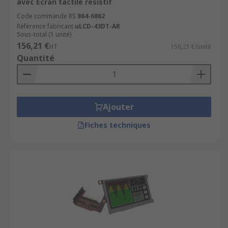
avec Ecran tactile résistif
Code commande RS
864-6862
Référence fabricant
uLCD-43DT-AR
Sous-total (1 unité)
156,21 €
HT
156,21 €/unité
Quantité
Ajouter
Fiches techniques