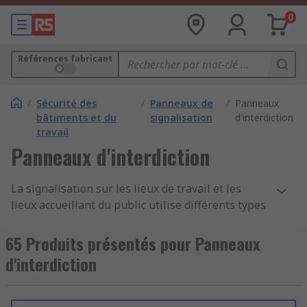
0
Références fabricant
/
Sécurité des
/
Panneaux de
/
Panneaux
bâtiments et du
signalisation
d'interdiction
travail
Panneaux d'interdiction
La signalisation sur les lieux de travail et les
lieux accueillant du public utilise différents types
de panneaux de signalisation. Chaque type de
panneau a un sens propre et permet d'indiquer
65 Produits présentés pour Panneaux
un certain type d'information. On compte
d'interdiction
notamment les panneaux d'information, les
panneaux de danger
, les
panneaux d'obligation
,
d'interdiction, etc.