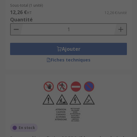
Défense de manger et boire
Sous-total (1 unité)
Téléphones portables interdits
12,26 €
HT
12,26 €/unité
Quantité
En cas d'incendie, ne pas utiliser cet
ascenseur
Défense de fumer
Stationnement interdit (panneau de
Ajouter
signalisation du code de la route)
Fiches techniques
Eau non potable, ne pas boire
En stock