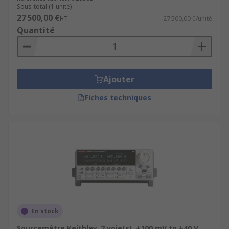
Sous-total (1 unité)
27 500,00 €
HT
27 500,00 €/unité
Quantité
Ajouter
Fiches techniques
En stock
Sourcemètre Keithley, 2 voie(s), ±100 mV to ±40 V