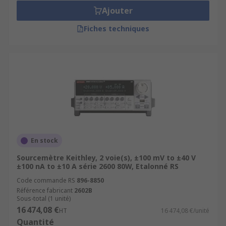
Ajouter
Fiches techniques
En stock
Sourcemètre Keithley, 2 voie(s), ±100 mV to ±40 V
±100 nA to ±10 A série 2600 80W, Etalonné RS
Code commande RS
896-8850
Référence fabricant
2602B
Sous-total (1 unité)
16 474,08 €
HT
16 474,08 €/unité
Quantité