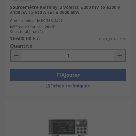
Sourcemètre Keithley, 2 voie(s), ±200 mV to ±200 V
±100 nA to ±10 A série 2600 60W
Code commande RS
768-3422
Référence fabricant
2612B
Sous-total (1 unité)
16 600,00 €
HT
16 600,00 €/unité
Quantité
Ajouter
Fiches techniques