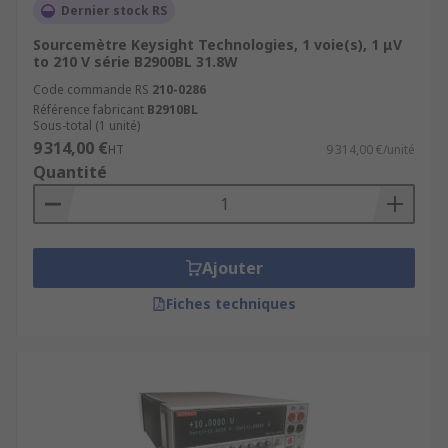
Dernier stock RS
Sourcemètre Keysight Technologies, 1 voie(s), 1 μV
to 210 V série B2900BL 31.8W
Code commande RS
210-0286
Référence fabricant
B2910BL
Sous-total (1 unité)
9 314,00 €
HT
9 314,00 €/unité
Quantité
Ajouter
Fiches techniques