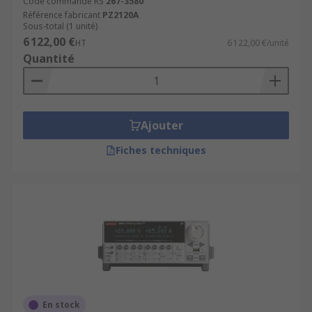
Code commande RS
267-3580
Référence fabricant
PZ2120A
Sous-total (1 unité)
6 122,00 €
HT
6 122,00 €/unité
Quantité
Ajouter
Fiches techniques
En stock