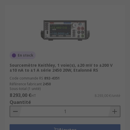
En stock
Sourcemètre Keithley, 1 voie(s), ±20 mV to ±200 V
±10 nA to ±1 A série 2450 20W, Etalonné RS
Code commande RS
892-4351
Référence fabricant
2450
Sous-total (1 unité)
8 293,00 €
HT
8 293,00 €/unité
Quantité