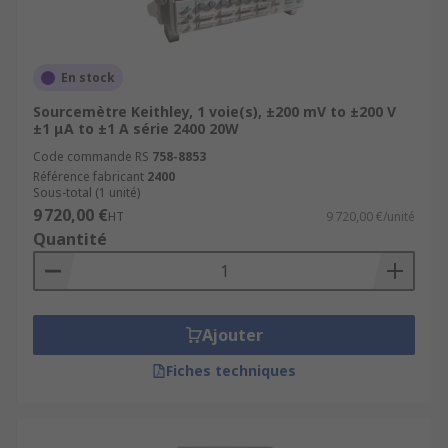
En stock
Sourcemètre Keithley, 1 voie(s), ±200 mV to ±200 V
±1 μA to ±1 A série 2400 20W
Code commande RS
758-8853
Référence fabricant
2400
Sous-total (1 unité)
9 720,00 €
HT
9 720,00 €/unité
Quantité
Ajouter
Fiches techniques