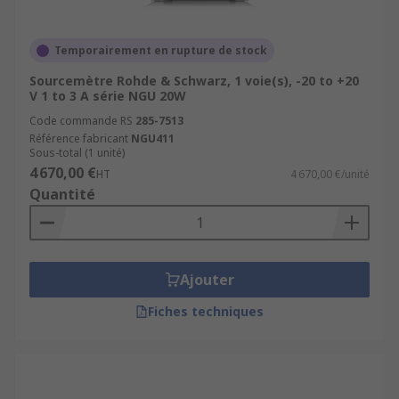
Temporairement en rupture de stock
Sourcemètre Rohde & Schwarz, 1 voie(s), -20 to +20
V 1 to 3 A série NGU 20W
Code commande RS
285-7513
Référence fabricant
NGU411
Sous-total (1 unité)
4 670,00 €
HT
4 670,00 €/unité
Quantité
Ajouter
Fiches techniques