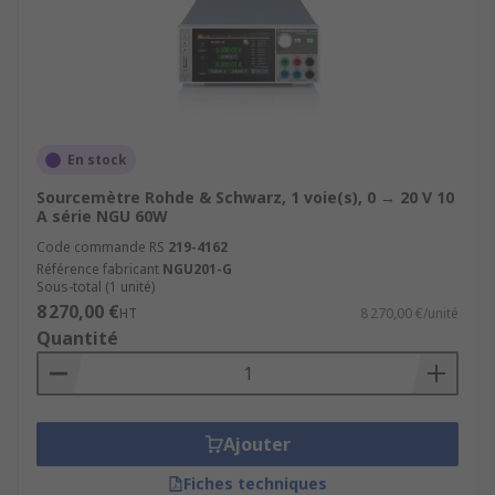
En stock
Sourcemètre Rohde & Schwarz, 1 voie(s), 0 → 20 V 10
A série NGU 60W
Code commande RS
219-4162
Référence fabricant
NGU201-G
Sous-total (1 unité)
8 270,00 €
HT
8 270,00 €/unité
Quantité
Ajouter
Fiches techniques