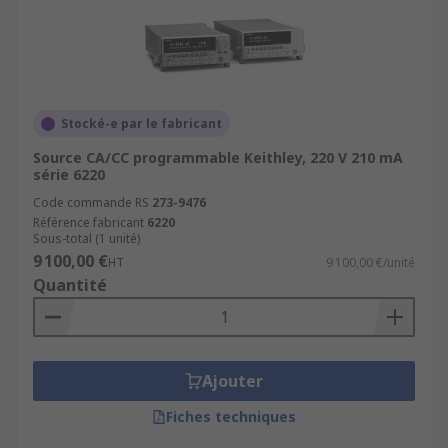
Stocké-e par le fabricant
Source CA/CC programmable Keithley, 220 V 210 mA
série 6220
Code commande RS
273-9476
Référence fabricant
6220
Sous-total (1 unité)
9 100,00 €
HT
9 100,00 €/unité
Quantité
Ajouter
Fiches techniques