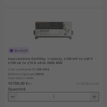
En stock
Sourcemètre Keithley, 1 voie(s), ±100 mV to ±40 V
±100 nA to ±10 A série 2600 40W
Code commande RS
768-3416
Référence fabricant
2601B
Sous-total (1 unité)
10 700,00 €
HT
10 700,00 €/unité
Quantité