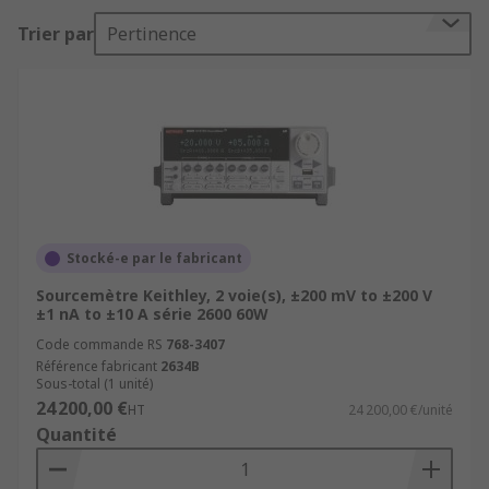
simple pour la mesure de faible résistance avec
Trier par
Pertinence
un courant élevé, et un sourcemètre peut vous
faire gagner du temps et de l'argent, car vous
n'avez pas besoin d'autres instruments, et ont un
faible encombrement ce qui est idéal lorsque
l'espace est un facteur important.
Qu'est-ce qu'une unité de mesure de la
source/un sourcemètre (SMU) ?
Stocké-e par le fabricant
Nous avons établi qu'une unité de mesure de la
Sourcemètre Keithley, 2 voie(s), ±200 mV to ±200 V
±1 nA to ±10 A série 2600 60W
source (SMU) est un outil qui peut mesurer et
fournir une tension ou un courant. Un
Code commande RS
768-3407
Référence fabricant
2634B
sourcemètre possède toutes les caractéristiques
Sous-total (1 unité)
que vous trouverez avec un multimètre
24 200,00 €
HT
24 200,00 €/unité
numérique (DMM), le tout dans un seul et même
Quantité
appareil compact comprenant une alimentation
électrique, une source de courant, une charge