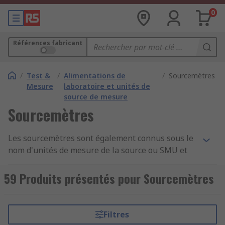
0
Références fabricant
/
Test &
/
Alimentations de
/
Sourcemètres
Mesure
laboratoire et unités de
source de mesure
Sourcemètres
Les sourcemètres sont également connus sous le
nom d'unités de mesure de la source ou SMU et
vous fournissent une source et une mesure
précises de courant et de tension. Il existe divers
59 Produits présentés pour Sourcemètres
SMU disponibles avec de nombreuses fonctions
disponibles auprès de nos fournisseurs leaders
du secteur, y compris Keithley et Keysight
Filtres
Technologies. Un sourcemètre (SMU) est plus