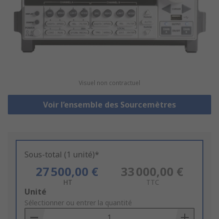
Visuel non contractuel
Voir l’ensemble des Sourcemètres
Sous-total (1 unité)*
27 500,00 €
33 000,00 €
HT
TTC
Add
Unité
to
Sélectionner ou entrer la quantité
Basket