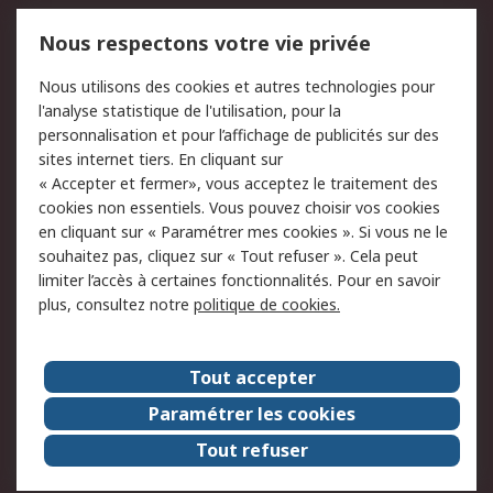
Mentions Légales
Nous respectons votre vie privée
Conditions d'utilisation
Politique de cookies
Nous utilisons des cookies et autres technologies pour
du site
l'analyse statistique de l'utilisation, pour la
Politique de protection
Sécurité des E-mails
personnalisation et pour l’affichage de publicités sur des
des données - Mise à
sites internet tiers. En cliquant sur
jour
« Accepter et fermer», vous acceptez le traitement des
Conditions générales
Politique anti-
cookies non essentiels. Vous pouvez choisir vos cookies
de vente
corruption
en cliquant sur « Paramétrer mes cookies ». Si vous ne le
souhaitez pas, cliquez sur « Tout refuser ». Cela peut
Campagnes marketing
limiter l’accès à certaines fonctionnalités. Pour en savoir
plus, consultez notre
politique de cookies.
A propos de RS
A propos de RS France
Evénements
Tout accepter
Le groupe RS Group Plc
Presse
Paramétrer les cookies
RS dans le monde
Démarche RSE
Tout refuser
Nous rejoindre
RS Particuliers