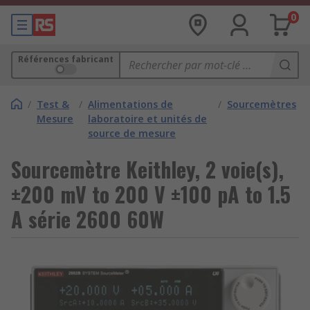
0
Références fabricant
/
Test &
/
Alimentations de
/
Sourcemètres
Mesure
laboratoire et unités de
source de mesure
Sourcemètre Keithley, 2 voie(s),
±200 mV to 200 V ±100 pA to 1.5
A série 2600 60W