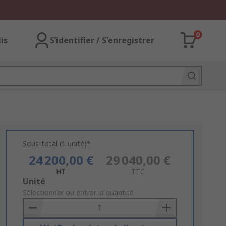
0
lis
S’identifier / S'enregistrer
Sous-total (1 unité)*
24 200,00 €
29 040,00 €
HT
TTC
Add
Unité
to
Sélectionner ou entrer la quantité
Basket