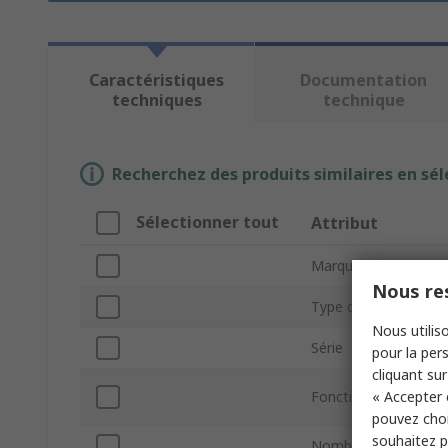
Caractéristiques
Documentation
techniques
technique
Recherchez des produits similaires en sél
Sélectionner tout
Attribut
Marque
Nous res
Type de produit
Nous utiliso
Série
pour la pers
cliquant sur
« Accepter 
Fonction Sourcemèt
pouvez choi
souhaitez pa
Nombre de canaux