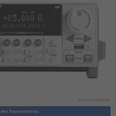
Visuel non contractuel
e des Sourcemètres