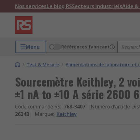
Nos services
Le blog RS
Secteurs industriels
Aide &
Menu
Références fabricant
/
Test & Mesure
/
Alimentations de laboratoire et 
Sourcemètre Keithley, 2 vo
±1 nA to ±10 A série 2600 
Code commande RS
:
768-3407
Numéro d'article Dis
2634B
Marque
:
Keithley