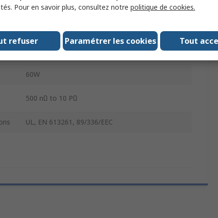
ités. Pour en savoir plus, consultez notre
politique de cookies.
±200 mV to ±200 V
ut refuser
Paramétrer les cookies
Tout acc
±1 nA to ±10 A
60W
500 nΩ to 10 PΩ
ons
UL, EN 613261, 89/336/EEC