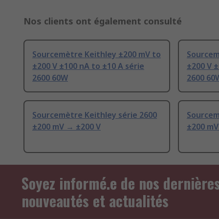
Nos clients ont également consulté
Sourcemètre Keithley ±200 mV to
Sourcem
±200 V ±100 nA to ±10 A série
±200 V ±
2600 60W
2600 60
Sourcemètre Keithley série 2600
Sourcemè
±200 mV → ±200 V
±200 mV
Soyez informé.e de nos dernière
nouveautés et actualités