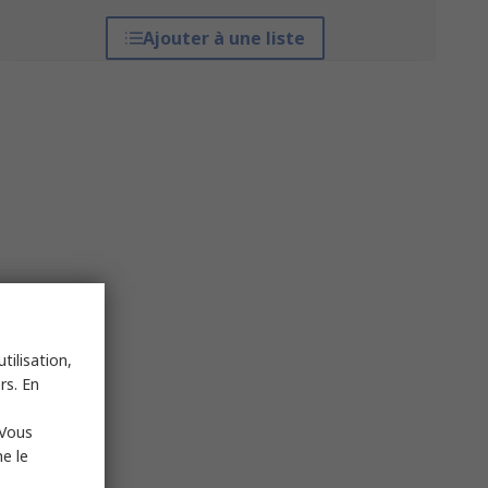
Ajouter à une liste
tilisation,
rs. En
 Vous
e le