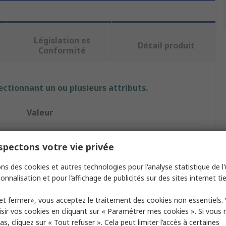
Législation et
Détail produit
Conformité
ectionnant un ou plusieurs attributs.
Valeur
Keithley
pectons votre vie privée
Sourcemètre
ns des cookies et autres technologies pour l'analyse statistique de l'u
2600
onnalisation et pour l’affichage de publicités sur des sites internet tie
Mesure Courant Résistance Tension, Source de
et fermer», vous acceptez le traitement des cookies non essentiels.
re
courant et de tension
sir vos cookies en cliquant sur « Paramétrer mes cookies ». Si vous n
s, cliquez sur « Tout refuser ». Cela peut limiter l’accès à certaines
2