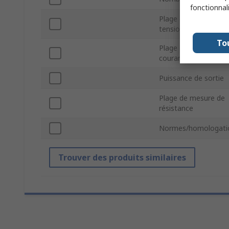
fonctionnal
Plage de source de
tension
To
Plage de source de
courant
Puissance de sortie
Plage de mesure de
résistance
Normes/homologati
Trouver des produits similaires