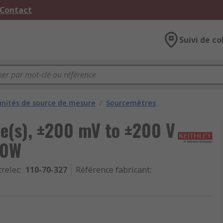
 Contact
Suivi de co
unités de source de mesure
/
Sourcemètres
ie(s), ±200 mV to ±200 V
60W
trelec
:
110-70-327
Référence fabricant
: