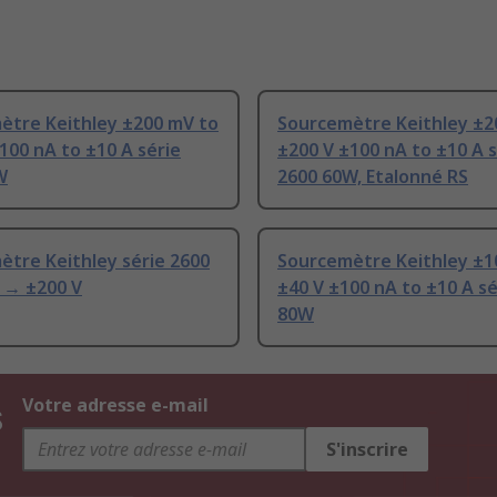
ètre Keithley ±200 mV to
Sourcemètre Keithley ±2
100 nA to ±10 A série
±200 V ±100 nA to ±10 A s
W
2600 60W, Etalonné RS
tre Keithley série 2600
Sourcemètre Keithley ±1
 → ±200 V
±40 V ±100 nA to ±10 A sé
80W
s
Votre adresse e-mail
S'inscrire