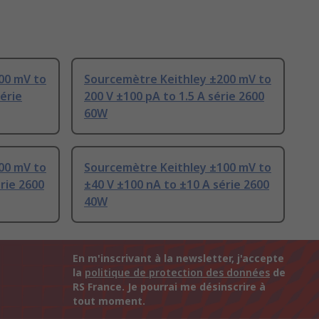
00 mV to
Sourcemètre Keithley ±200 mV to
érie
200 V ±100 pA to 1.5 A série 2600
60W
00 mV to
Sourcemètre Keithley ±100 mV to
rie 2600
±40 V ±100 nA to ±10 A série 2600
40W
En m'inscrivant à la newsletter, j'accepte
la
politique de protection des données
de
RS France. Je pourrai me désinscrire à
tout moment.