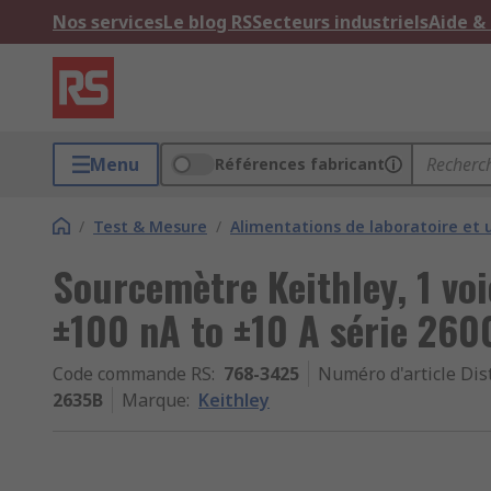
Nos services
Le blog RS
Secteurs industriels
Aide &
Menu
Références fabricant
/
Test & Mesure
/
Alimentations de laboratoire et 
Sourcemètre Keithley, 1 vo
±100 nA to ±10 A série 26
Code commande RS
:
768-3425
Numéro d'article Dis
2635B
Marque
:
Keithley