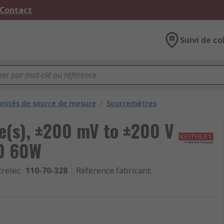
 Contact
Suivi de co
unités de source de mesure
/
Sourcemètres
ie(s), ±200 mV to ±200 V
00 60W
trelec
:
110-70-328
Référence fabricant
: