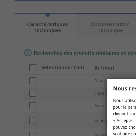
Caractéristiques
Documentation
techniques
technique
Recherchez des produits similaires en sél
Sélectionner tout
Attribut
Marque
Nous res
Type de produit
Nous utiliso
Série
pour la pers
cliquant sur
« Accepter 
Fonction Sourcemèt
pouvez choi
souhaitez pa
Nombre de canaux