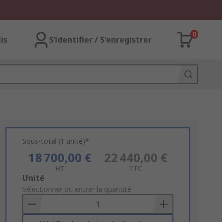
0
lis
S’identifier / S'enregistrer
Sous-total (1 unité)*
18 700,00 €
22 440,00 €
HT
TTC
Add
Unité
to
Sélectionner ou entrer la quantité
Basket