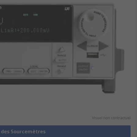
Visuel non contractuel
e des Sourcemètres