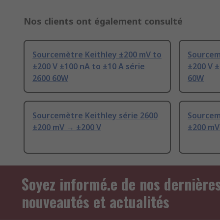
Nos clients ont également consulté
Sourcemètre Keithley ±200 mV to
Sourcem
±200 V ±100 nA to ±10 A série
±200 V ±
2600 60W
60W
Sourcemètre Keithley série 2600
Sourcemè
±200 mV → ±200 V
±200 mV
Soyez informé.e de nos dernière
nouveautés et actualités