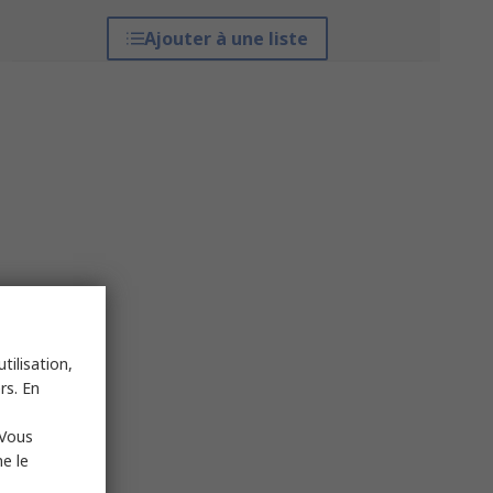
Ajouter à une liste
tilisation,
rs. En
 Vous
e le