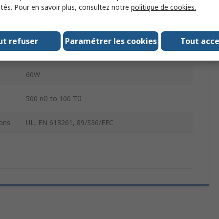
ités. Pour en savoir plus, consultez notre
politique de cookies.
±200 mV to ±200 V
ut refuser
Paramétrer les cookies
Tout acc
±100 nA to ±10 A
60W
500 nΩ to 100 TΩ
ons
UL, EN 613261, 89/336/EEC