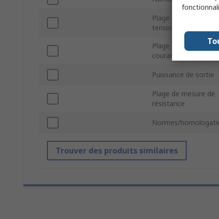
fonctionnal
Plage de source de
tension
To
Plage de source de
courant
Puissance de sortie
Plage de mesure de
résistance
Normes/homologati
Trouver des produits similaires