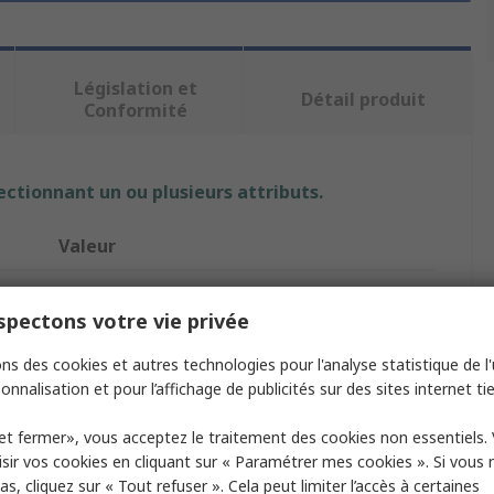
Législation et
Détail produit
Conformité
ectionnant un ou plusieurs attributs.
Valeur
Keithley
pectons votre vie privée
Sourcemètre
ns des cookies et autres technologies pour l'analyse statistique de l'u
2600
onnalisation et pour l’affichage de publicités sur des sites internet tie
Mesure Courant Résistance Tension, Source de
et fermer», vous acceptez le traitement des cookies non essentiels.
re
courant et de tension
sir vos cookies en cliquant sur « Paramétrer mes cookies ». Si vous n
s, cliquez sur « Tout refuser ». Cela peut limiter l’accès à certaines
1