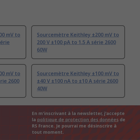
00 mV to
Sourcemètre Keithley ±200 mV to
érie
200 V ±100 pA to 1.5 A série 2600
60W
00 mV to
Sourcemètre Keithley ±100 mV to
rie 2600
±40 V ±100 nA to ±10 A série 2600
40W
En m'inscrivant à la newsletter, j'accepte
la
politique de protection des données
de
RS France. Je pourrai me désinscrire à
tout moment.