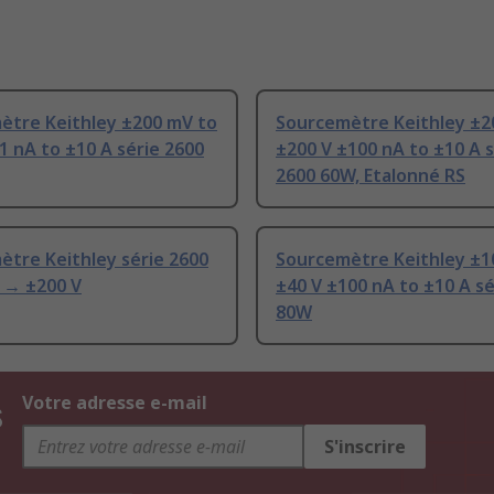
ètre Keithley ±200 mV to
Sourcemètre Keithley ±2
1 nA to ±10 A série 2600
±200 V ±100 nA to ±10 A s
2600 60W, Etalonné RS
tre Keithley série 2600
Sourcemètre Keithley ±1
 → ±200 V
±40 V ±100 nA to ±10 A sé
80W
s
Votre adresse e-mail
S'inscrire