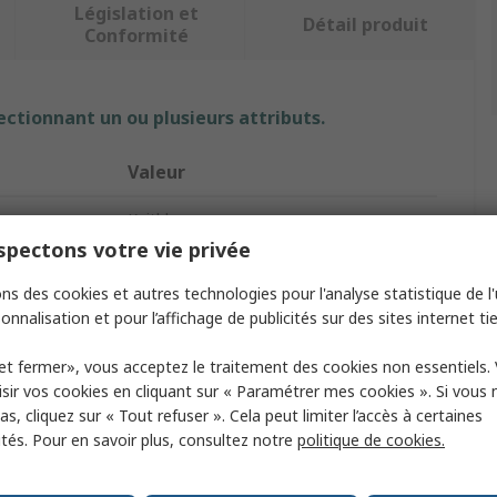
Législation et
Détail produit
Conformité
ectionnant un ou plusieurs attributs.
Valeur
Keithley
pectons votre vie privée
Sourcemètre
ns des cookies et autres technologies pour l'analyse statistique de l'u
2601B
onnalisation et pour l’affichage de publicités sur des sites internet tie
tre
Unité de source et de mesure, Pulseur
et fermer», vous acceptez le traitement des cookies non essentiels.
sir vos cookies en cliquant sur « Paramétrer mes cookies ». Si vous n
1
s, cliquez sur « Tout refuser ». Cela peut limiter l’accès à certaines
ités. Pour en savoir plus, consultez notre
politique de cookies.
 tension
100 mV to 40 V
 courant
100 nA - 10 A