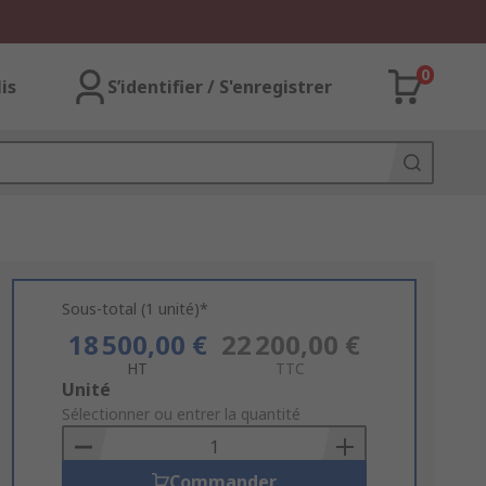
0
lis
S’identifier / S'enregistrer
Sous-total (1 unité)*
18 500,00 €
22 200,00 €
HT
TTC
Add
Unité
to
Sélectionner ou entrer la quantité
Basket
Commander