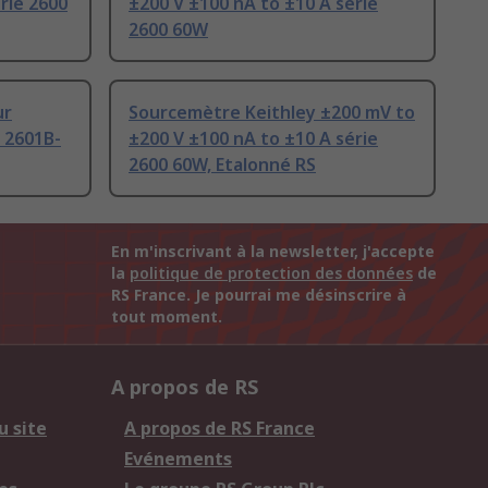
rie 2600
±200 V ±100 nA to ±10 A série
2600 60W
ur
Sourcemètre Keithley ±200 mV to
 2601B-
±200 V ±100 nA to ±10 A série
2600 60W, Etalonné RS
En m'inscrivant à la newsletter, j'accepte
la
politique de protection des données
de
RS France. Je pourrai me désinscrire à
tout moment.
A propos de RS
u site
A propos de RS France
Evénements