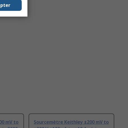
epter
00 mV to
Sourcemètre Keithley ±200 mV to