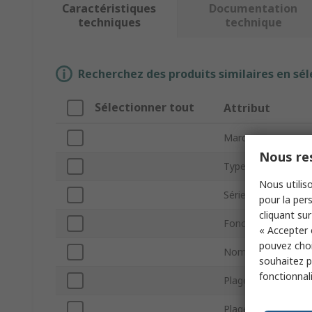
Caractéristiques
Documentation
techniques
technique
Recherchez des produits similaires en sél
Sélectionner tout
Attribut
Marque
Nous res
Type de produit
Nous utiliso
Série
pour la pers
cliquant sur
Fonction Sourcemè
« Accepter 
pouvez choi
Nombre de canaux
souhaitez pa
fonctionnal
Plage de source de
Plage de source de