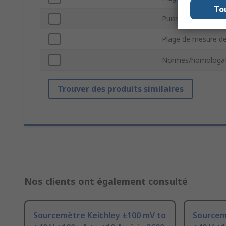
To
Puissance de sortie
Plage de mesure de
Normes/homologat
Trouver des produits similaires
Nos clients ont également consulté
Sourcemètre Keithley ±100 mV to
Sourcem