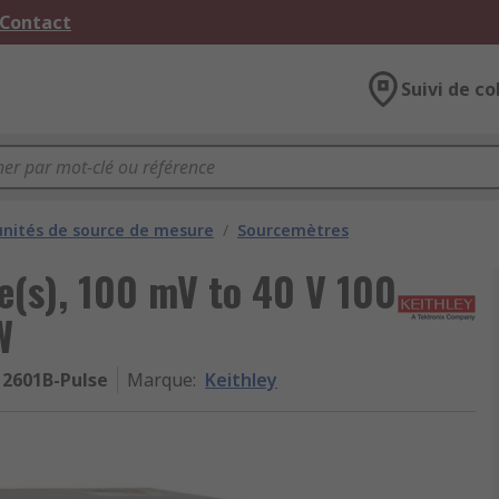
 Contact
Suivi de co
unités de source de mesure
/
Sourcemètres
ie(s), 100 mV to 40 V 100
W
2601B-Pulse
Marque
:
Keithley