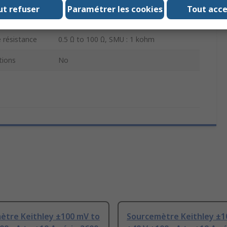
ut refuser
Paramétrer les cookies
Tout acc
40.4W
 résistance
0.5 Ω to 100 Ω, SMU : 1 kohm
ions
No
ètre Keithley ±100 mV to
Sourcemètre Keithley ±1