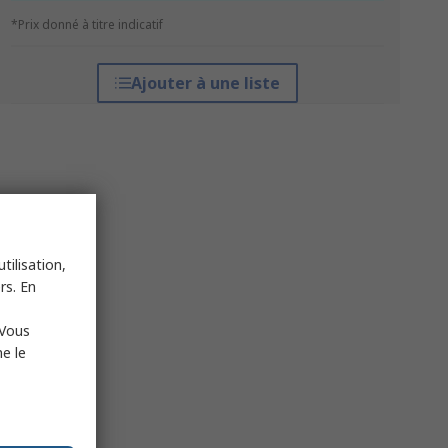
*Prix donné à titre indicatif
Ajouter à une liste
tilisation,
rs. En
 Vous
e le