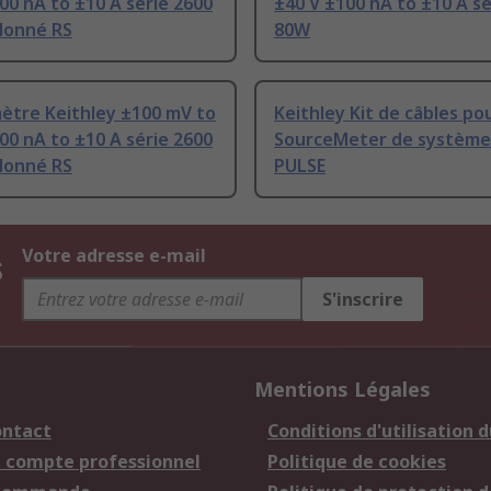
00 nA to ±10 A série 2600
±40 V ±100 nA to ±10 A sé
lonné RS
80W
ètre Keithley ±100 mV to
Keithley Kit de câbles po
00 nA to ±10 A série 2600
SourceMeter de système
lonné RS
PULSE
s
Votre adresse e-mail
S'inscrire
Mentions Légales
ontact
Conditions d'utilisation d
n compte professionnel
Politique de cookies