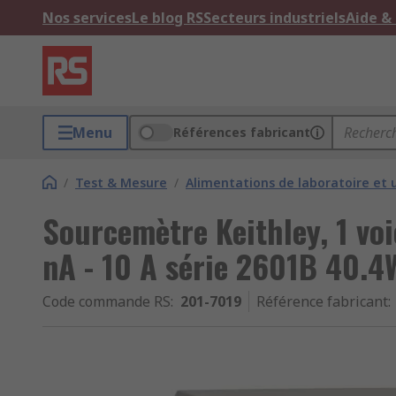
Nos services
Le blog RS
Secteurs industriels
Aide &
Menu
Références fabricant
/
Test & Mesure
/
Alimentations de laboratoire et 
Sourcemètre Keithley, 1 vo
nA - 10 A série 2601B 40.4
Code commande RS
:
201-7019
Référence fabricant
: