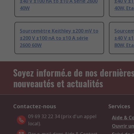
±40 V ±100 nA to ±10 A série 2600
±40 V ±1
40W
40W, Eta
Sourcemètre Keithley ±200 mV to
Sourcem
±200 V ±100 nA to ±10 A série
±40 V ±1
2600 60W
80W, Eta
Soyez informé.e de nos dernière
nouveautés et actualités
Contactez-nous
Services
09 69 32 22 34 (prix d'un appel
Aide & C
local).
Ouvrir u