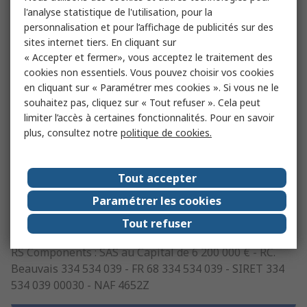
ATTRIBUTION DE COMPETENCE – DROIT APPLICABLE
l'analyse statistique de l'utilisation, pour la
personnalisation et pour l’affichage de publicités sur des
Le droit français, à l'exclusion des dispositions
sites internet tiers. En cliquant sur
relatives aux conflits de lois, régit le présent contrat à
« Accepter et fermer», vous acceptez le traitement des
cookies non essentiels. Vous pouvez choisir vos cookies
tous égards. La disposition qui précède ne s'applique
en cliquant sur « Paramétrer mes cookies ». Si vous ne le
que dans la mesure où elle ne prive pas l'autre partie
souhaitez pas, cliquez sur « Tout refuser ». Cela peut
au contrat, qui est un consommateur, de la protection
limiter l’accès à certaines fonctionnalités. Pour en savoir
qui lui est accordée par les dispositions impératives
plus, consultez notre
politique de cookies.
des lois du pays où le consommateur a sa résidence
habituelle. Tous les litiges découlant des opérations de
vente soumises aux présentes conditions générales de
Tout accepter
vente sont de la compétence des juridictions au sein
Paramétrer les cookies
desquelles le client réside ou au choix de ce dernier de
celles du lieu de la livraison effective de la chose.
Tout refuser
RS Components : SAS au Capital de 6 200 000 € - RC.
Beauvais 334 534 039 - FR 68 334 534 039 - SIRET 334
534 039 00030 - NAF 4652Z