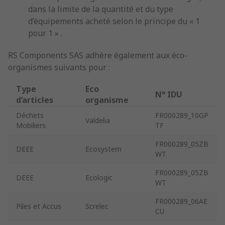
dans la limite de la quantité et du type
d’équipements acheté selon le principe du « 1
pour 1 » .
RS Components SAS adhère également aux éco-
organismes suivants pour :
Type
Eco
N° IDU
d’articles
organisme
Déchets
FR000289_10GP
Valdelia
Mobiliers
TF
FR000289_05ZB
DEEE
Ecosystem
WT
FR000289_05ZB
DEEE
Ecologic
WT
FR000289_06AE
Piles et Accus
Screlec
CU