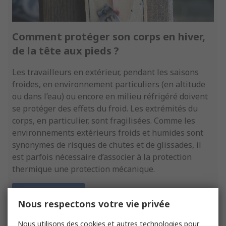
Comment protéger son corps en hiver,
de la tête aux pieds ?
Les travailleurs en extérieur, pendant les saisons
froides, en environnement particuliers (en altitude
ou dans l’eau) ou encore en milieu réfrigéré doivent
se protéger des effets du froid. Les extrémités du
corps, en particulier, sont fragilisées. Comme les
environnements extérieurs froids et humides sont
synonymes de risques de chutes et de glissades, il
est parfois nécessaire d’associer à la protection
thermique une protection mécanique.
En savoir plus
Nous respectons votre vie privée
Nous utilisons des cookies et autres technologies pour