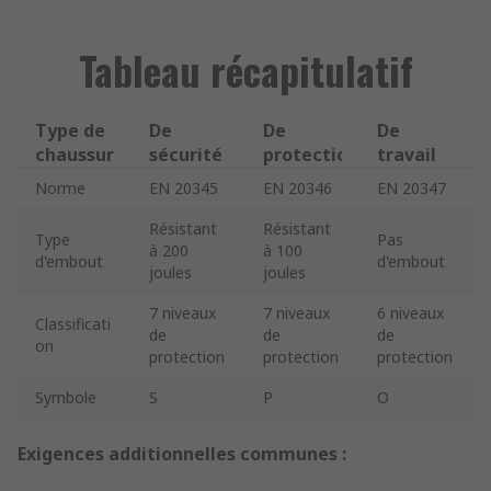
Tableau récapitulatif
Type de
De
De
De
chaussures
sécurité
protection
travail
Norme
EN 20345
EN 20346
EN 20347
Résistant
Résistant
Type
Pas
à 200
à 100
d'embout
d'embout
joules
joules
7 niveaux
7 niveaux
6 niveaux
Classificati
de
de
de
on
protection
protection
protection
Symbole
S
P
O
Exigences additionnelles communes :