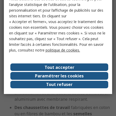
l'analyse statistique de l'utilisation, pour la
Protéger ses extrémités de
personnalisation et pour l’affichage de publicités sur des
la chaleur, en été
sites internet tiers. En cliquant sur
« Accepter et fermer», vous acceptez le traitement des
cookies non essentiels. Vous pouvez choisir vos cookies
en cliquant sur « Paramétrer mes cookies ». Si vous ne le
Des sandales de sécurité
, avec des aérations
souhaitez pas, cliquez sur « Tout refuser ». Cela peut
latérales, qui répondent à la norme anti-
limiter l’accès à certaines fonctionnalités. Pour en savoir
dérapant, résistantes à la chaleur (jusqu’à 300
plus, consultez notre
politique de cookies.
degrés), dotées de semelles intérieures antichocs
amovibles, absorbant et éliminant l'humidité, et
d’une coque de sécurité pour protéger les orteils.
Tout accepter
Des chaussures fermées, avec tige textile en
Paramétrer les cookies
maille aérée ou ajourée
, pour une meilleure
Tout refuser
respiration et évacuation de la transpiration,
antibactérien et anti-odeurs, dotées d’embout en
aluminium avec membrane respirant.
Des chaussettes de travail
fabriquées en coton
ou en fibres de bambou et les
semelles