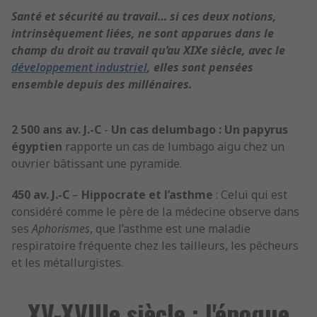
Santé et sécurité au travail… si ces deux notions,
intrinsèquement liées, ne sont apparues dans le
champ du droit au travail qu’au XIXe siècle, avec le
développement industriel
, elles sont pensées
ensemble depuis des millénaires.
2 500 ans av. J.-C
-
Un cas delumbago : Un papyrus
égyptien
rapporte un cas de lumbago aigu chez un
ouvrier bâtissant une pyramide.
450 av. J.-C
–
Hippocrate et l’asthme
: Celui qui est
considéré comme le père de la médecine observe dans
ses
Aphorismes
, que l’asthme est une maladie
respiratoire fréquente chez les tailleurs, les pêcheurs
et les métallurgistes.
XV-XVIIIe siècle : l'époque