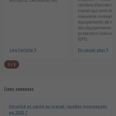
encourus. Découvrez-les.
nombre d'accidents
travail qui sont dus
mauvaise concepti
équipements de trav
des équipements d
protection individu
(EPI).
Lire l'article
En savoir plus
1
/
3
Liens connexes
Sécurité et santé au travail : quelles nouveautés
en 2025 ?