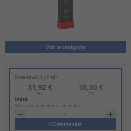
Voir la catégorie
Sous-total (1 unité)*
31,92 €
38,30 €
HT
TTC
Add
Unité
to
Sélectionner ou entrer la quantité
Basket
Commander