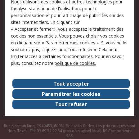
Nous utilisons des cookies et autres technologies pour
du site
l'analyse statistique de l'utilisation, pour la
Politique de protection
Sécurité des E-mails
personnalisation et pour l’affichage de publicités sur des
des données - Mise à
sites internet tiers. En cliquant sur
jour
« Accepter et fermer», vous acceptez le traitement des
Conditions générales
Politique anti-
cookies non essentiels. Vous pouvez choisir vos cookies
de vente
corruption
en cliquant sur « Paramétrer mes cookies ». Si vous ne le
souhaitez pas, cliquez sur « Tout refuser ». Cela peut
Campagnes marketing
limiter l’accès à certaines fonctionnalités. Pour en savoir
plus, consultez notre
politique de cookies.
A propos de RS
A propos de RS France
Evénements
Tout accepter
Le groupe RS Group Plc
Presse
Paramétrer les cookies
RS dans le monde
Démarche RSE
Tout refuser
Nous rejoindre
RS Particuliers
Rue Norman King, CS40453, 60031 Beauvais Cedex. Les prix indiqués sont
Hors Taxes. Tél: 09 69 32 22 34 (prix d'un appel local).
RS Components
SAS