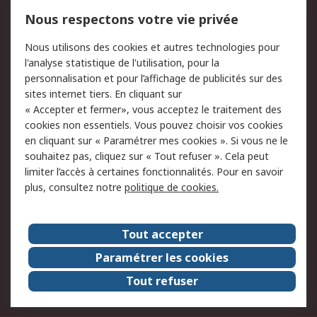
Mentions Légales
Nous respectons votre vie privée
Conditions d'utilisation
Politique de cookies
Nous utilisons des cookies et autres technologies pour
du site
l'analyse statistique de l'utilisation, pour la
Politique de protection
Sécurité des E-mails
personnalisation et pour l’affichage de publicités sur des
des données - Mise à
sites internet tiers. En cliquant sur
jour
« Accepter et fermer», vous acceptez le traitement des
Conditions générales
Politique anti-
cookies non essentiels. Vous pouvez choisir vos cookies
de vente
corruption
en cliquant sur « Paramétrer mes cookies ». Si vous ne le
souhaitez pas, cliquez sur « Tout refuser ». Cela peut
Campagnes marketing
limiter l’accès à certaines fonctionnalités. Pour en savoir
plus, consultez notre
politique de cookies.
A propos de RS
A propos de RS France
Evénements
Tout accepter
Le groupe RS Group Plc
Presse
Paramétrer les cookies
RS dans le monde
Démarche RSE
Tout refuser
Nous rejoindre
RS Particuliers