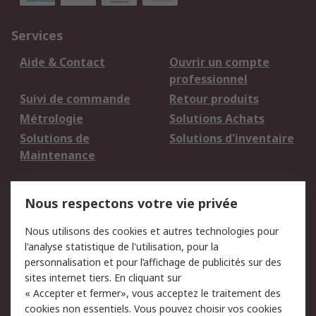
Services
Aide & Contact
Ouvrir un compte
professionnel
Suivi de commande
Retour produits
Métrologie
Solutions Achats
Solutions de
Solutions d'inventaire
Maintenance
Mentions Légales
Nous respectons votre vie privée
Conditions d'utilisation
Politique de cookies
Nous utilisons des cookies et autres technologies pour
du site
l'analyse statistique de l'utilisation, pour la
Politique de protection
Sécurité des E-mails
personnalisation et pour l’affichage de publicités sur des
des données - Mise à
sites internet tiers. En cliquant sur
jour
« Accepter et fermer», vous acceptez le traitement des
Conditions générales
Politique anti-
cookies non essentiels. Vous pouvez choisir vos cookies