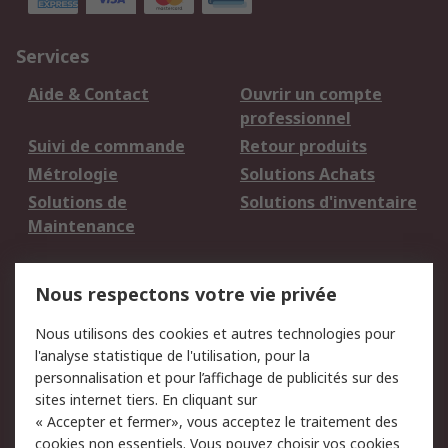
Services
Aide & Contact
Ouvrir un compte
professionnel
Suivi de commande
Retour produits
Métrologie
Solutions Achats
Solutions de
Solutions d'inventaire
Maintenance
Mentions Légales
Nous respectons votre vie privée
Conditions d'utilisation
Politique de cookies
Nous utilisons des cookies et autres technologies pour
du site
l'analyse statistique de l'utilisation, pour la
Politique de protection
Sécurité des E-mails
personnalisation et pour l’affichage de publicités sur des
des données - Mise à
sites internet tiers. En cliquant sur
jour
« Accepter et fermer», vous acceptez le traitement des
Conditions générales
Politique anti-
cookies non essentiels. Vous pouvez choisir vos cookies