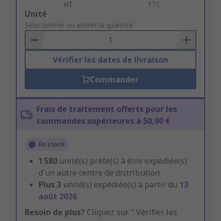
HT
TTC
Add
Unité
to
Sélectionner ou entrer la quantité
Basket
Vérifier les dates de livraison
Commander
Frais de traitement offerts pour les
commandes supérieures à 50,00 €
En stock
1 580
unité(s) prête(s) à être expédiée(s)
d'un autre centre de distribution
Plus
3
unité(s) expédiée(s) à partir du
13
août 2026
Besoin de plus?
Cliquez sur " Vérifier les