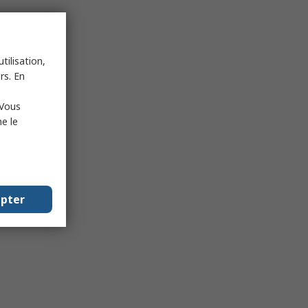
tilisation,
rs. En
 Vous
e le
epter