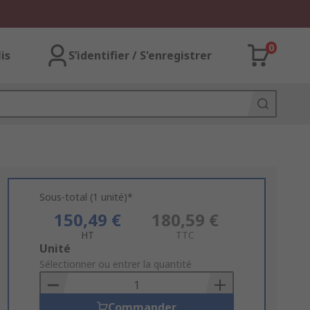
0
lis
S’identifier / S'enregistrer
Sous-total (1 unité)*
150,49 €
180,59 €
HT
TTC
Add
Unité
to
Sélectionner ou entrer la quantité
Basket
Commander