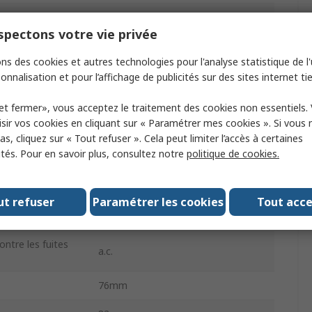
1
pectons votre vie privée
Resi9
ns des cookies et autres technologies pour l'analyse statistique de l'u
Resi9 XP DD
onnalisation et pour l’affichage de publicités sur des sites internet tie
nchement
30mA
et fermer», vous acceptez le traitement des cookies non essentiels.
sir vos cookies en cliquant sur « Paramétrer mes cookies ». Si vous n
déclenchement
Type C
s, cliquez sur « Tout refuser ». Cela peut limiter l’accès à certaines
ités. Pour en savoir plus, consultez notre
politique de cookies.
Rail DIN
e
230V c.a.
ut refuser
Paramétrer les cookies
Tout acc
Vis
ontre les fuites
a.c.
76mm