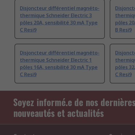
Disjoncteur différentiel magnéto-
Disjonct
thermique Schneider Electric 3
thermiqu
pôles 20A, sensibilité 30 mA Type
pôles 20
C Resi9
B Resi9
Disjoncteur différentiel magnéto-
Disjonct
thermique Schneider Electric 1
thermiqu
pôles 16A, sensibilité 30 mA Type
pôles 32
C Resi9
C Resi9
Soyez informé.e de nos dernière
nouveautés et actualités