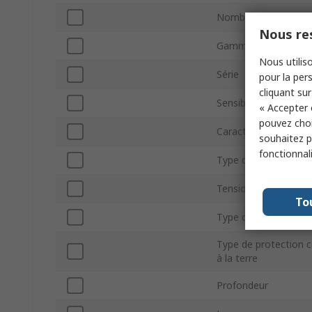
Nombre de pôles
Nous res
Gamme
Nous utiliso
Série
pour la pers
cliquant sur
Sensibilité de décle
« Accepter 
pouvez choi
Caractéristique de 
souhaitez pa
fonctionnal
Type de montage
Tension c.a. nominal
To
Type de terminaison
Type de protection c
à la terre
Profondeur