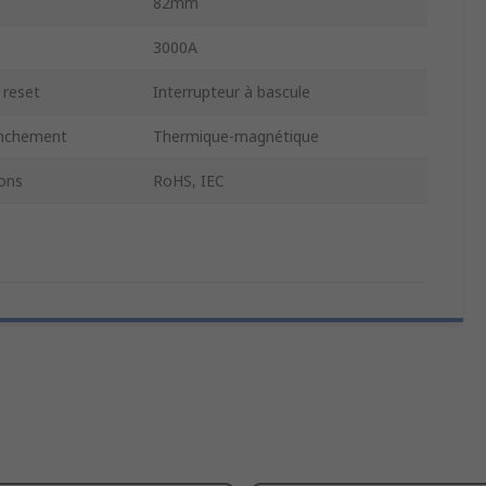
82mm
3000A
 reset
Interrupteur à bascule
enchement
Thermique-magnétique
ons
RoHS, IEC