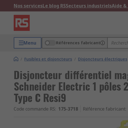
Nos services
Le blog RS
Secteurs industriels
Aide &
Menu
Références fabricant
/
Fusibles et disjoncteurs
/
Disjoncteurs électriques
Disjoncteur différentiel m
Schneider Electric 1 pôles 
Type C Resi9
Code commande RS
:
175-3718
Référence fabricant
: