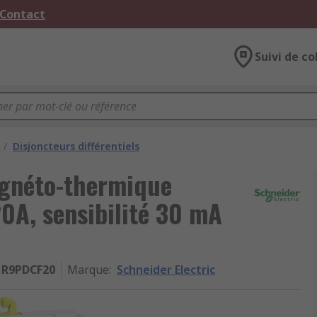
 Contact
Suivi de co
/
Disjoncteurs différentiels
agnéto-thermique
20A, sensibilité 30 mA
R9PDCF20
Marque
:
Schneider Electric