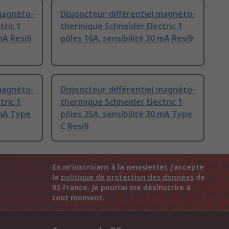
 magnéto-
Disjoncteur différentiel magnéto-
tric 1
thermique Schneider Electric 1
 mA Resi9
pôles 16A, sensibilité 30 mA Resi9
 magnéto-
Disjoncteur différentiel magnéto-
tric 1
thermique Schneider Electric 1
 mA Type
pôles 25A, sensibilité 30 mA Type
C Resi9
En m'inscrivant à la newsletter, j'accepte
la
politique de protection des données
de
RS France. Je pourrai me désinscrire à
tout moment.