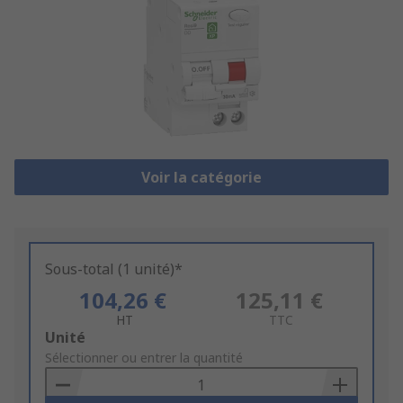
Voir la catégorie
Sous-total (1 unité)*
104,26 €
125,11 €
HT
TTC
Add
Unité
to
Sélectionner ou entrer la quantité
Basket