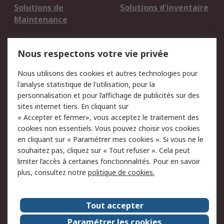
Solutions de
Solutions d'inventaire
Maintenance
Mentions Légales
Nous respectons votre vie privée
Conditions d'utilisation
Politique de cookies
Nous utilisons des cookies et autres technologies pour
du site
l'analyse statistique de l'utilisation, pour la
Politique de protection
Sécurité des E-mails
personnalisation et pour l’affichage de publicités sur des
des données - Mise à
sites internet tiers. En cliquant sur
jour
« Accepter et fermer», vous acceptez le traitement des
Conditions générales
Politique anti-
cookies non essentiels. Vous pouvez choisir vos cookies
de vente
corruption
en cliquant sur « Paramétrer mes cookies ». Si vous ne le
souhaitez pas, cliquez sur « Tout refuser ». Cela peut
Campagnes marketing
limiter l’accès à certaines fonctionnalités. Pour en savoir
plus, consultez notre
politique de cookies.
A propos de RS
A propos de RS France
Evénements
Tout accepter
Le groupe RS Group Plc
Presse
Paramétrer les cookies