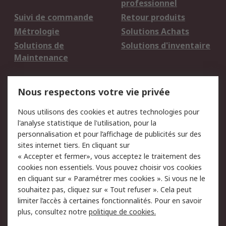
professionnel
Suivi de commande
Retour produits
Métrologie
Solutions Achats
Solutions de
Solutions d'inventaire
Maintenance
Mentions Légales
Nous respectons votre vie privée
Conditions d'utilisation
Politique de cookies
Nous utilisons des cookies et autres technologies pour
du site
l'analyse statistique de l'utilisation, pour la
Politique de protection
Sécurité des E-mails
personnalisation et pour l’affichage de publicités sur des
des données - Mise à
sites internet tiers. En cliquant sur
jour
« Accepter et fermer», vous acceptez le traitement des
Conditions générales
Politique anti-
cookies non essentiels. Vous pouvez choisir vos cookies
de vente
corruption
en cliquant sur « Paramétrer mes cookies ». Si vous ne le
souhaitez pas, cliquez sur « Tout refuser ». Cela peut
Campagnes marketing
limiter l’accès à certaines fonctionnalités. Pour en savoir
plus, consultez notre
politique de cookies.
A propos de RS